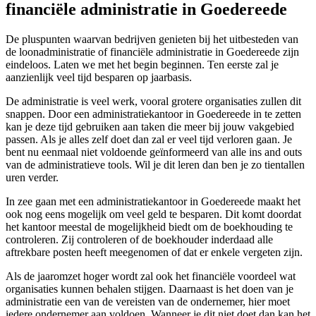
financiële administratie in Goedereede
De pluspunten waarvan bedrijven genieten bij het uitbesteden van
de loonadministratie of financiële administratie in Goedereede zijn
eindeloos. Laten we met het begin beginnen. Ten eerste zal je
aanzienlijk veel tijd besparen op jaarbasis.
De administratie is veel werk, vooral grotere organisaties zullen dit
snappen. Door een administratiekantoor in Goedereede in te zetten
kan je deze tijd gebruiken aan taken die meer bij jouw vakgebied
passen. Als je alles zelf doet dan zal er veel tijd verloren gaan. Je
bent nu eenmaal niet voldoende geïnformeerd van alle ins and outs
van de administratieve tools. Wil je dit leren dan ben je zo tientallen
uren verder.
In zee gaan met een administratiekantoor in Goedereede maakt het
ook nog eens mogelijk om veel geld te besparen. Dit komt doordat
het kantoor meestal de mogelijkheid biedt om de boekhouding te
controleren. Zij controleren of de boekhouder inderdaad alle
aftrekbare posten heeft meegenomen of dat er enkele vergeten zijn.
Als de jaaromzet hoger wordt zal ook het financiële voordeel wat
organisaties kunnen behalen stijgen. Daarnaast is het doen van je
administratie een van de vereisten van de ondernemer, hier moet
iedere ondernemer aan voldoen. Wanneer je dit niet doet dan kan het