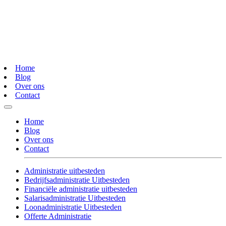
Home
Blog
Over ons
Contact
Home
Blog
Over ons
Contact
Administratie uitbesteden
Bedrijfsadministratie Uitbesteden
Financiële administratie uitbesteden
Salarisadministratie Uitbesteden
Loonadministratie Uitbesteden
Offerte Administratie