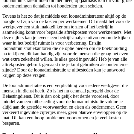
loonadministrateur hoeft dit niet meer, op jaarbasis kan dit voor grote
ondernemingen tientallen tot honderden uren schelen.
Tevens is het zo dat je middels een loonadministrateur altijd op de
hoogte zal zijn van de kosten per werknemer. Dit maakt het voor de
werkgever een stuk makkelijker om te zien of het bedrijf in
aanmerking komt voor bepaalde aftrekposten voor werknemers. Met
deze cijfers kan je tevens een bedrijfsanalyse uitvoeren om te kijken
waar in het bedrijf ruimte is voor verbetering. Er zijn
loonadministratiekantoren die de optie bieden om de boekhouding
na te kijken, dit kan handig zijn voor de mensen die graag net even
wat extra zekerheid willen. Is alles goed ingevuld? Heb je van alle
aftrekposten gebruik gemaakt die je kunt gebruiken als ondernemer
zijnde? Door de loonadministratie te uitbesteden kan je antwoord
krijgen op deze vragen.
De loonadministratie is een verplichting voor iedere werkgever die
mensen in dienst heeft. Zo is het nu eenmaal geregeld door de
Belastingdienst. Dit is dan ook gelijk het derde voordeel, door
middel van een uitbesteding voor de loonadministratie voldoe je
altijd aan de gestelde voorwaarden en eisen als ondernemer. Geen
verkeerd ingevulde cijfertjes meer, geen blauwe enveloppen op de
mat. Dit kan een hoop problemen voorkomen en je veel kosten
besparen.