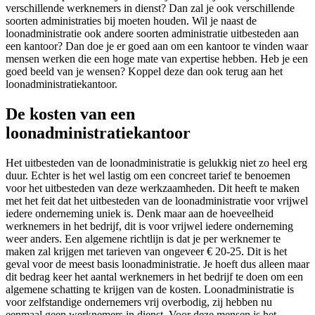
verschillende werknemers in dienst? Dan zal je ook verschillende
soorten administraties bij moeten houden. Wil je naast de
loonadministratie ook andere soorten administratie uitbesteden aan
een kantoor? Dan doe je er goed aan om een kantoor te vinden waar
mensen werken die een hoge mate van expertise hebben. Heb je een
goed beeld van je wensen? Koppel deze dan ook terug aan het
loonadministratiekantoor.
De kosten van een
loonadministratiekantoor
Het uitbesteden van de loonadministratie is gelukkig niet zo heel erg
duur. Echter is het wel lastig om een concreet tarief te benoemen
voor het uitbesteden van deze werkzaamheden. Dit heeft te maken
met het feit dat het uitbesteden van de loonadministratie voor vrijwel
iedere onderneming uniek is. Denk maar aan de hoeveelheid
werknemers in het bedrijf, dit is voor vrijwel iedere onderneming
weer anders. Een algemene richtlijn is dat je per werknemer te
maken zal krijgen met tarieven van ongeveer € 20-25. Dit is het
geval voor de meest basis loonadministratie. Je hoeft dus alleen maar
dit bedrag keer het aantal werknemers in het bedrijf te doen om een
algemene schatting te krijgen van de kosten. Loonadministratie is
voor zelfstandige ondernemers vrij overbodig, zij hebben nu
eenmaal geen werknemers in dienst. Voor deze mensen is het