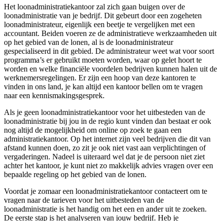
Het loonadministratiekantoor zal zich gaan buigen over de
loonadministratie van je bedrijf. Dit gebeurt door een zogeheten
loonadministrateur, eigenlijk een beetje te vergelijken met een
accountant. Beiden voeren ze de administratieve werkzaamheden uit
op het gebied van de lonen, al is de loonadministrateur
gespecialiseerd in dit gebied. De administrateur weet wat voor soort
programma’s er gebruikt moeten worden, waar op gelet hoort te
worden en welke financiële voordelen bedrijven kunnen halen uit de
werknemersregelingen. Er zijn een hoop van deze kantoren te
vinden in ons land, je kan altijd een kantoor bellen om te vragen
naar een kennismakingsgesprek.
Als je geen loonadministratiekantoor voor het uitbesteden van de
loonadministratie bij jou in de regio kunt vinden dan bestaat er ook
nog altijd de mogelijkheid om online op zoek te gaan een
administratiekantoor. Op het internet zijn veel bedrijven die dit van
afstand kunnen doen, zo zit je ook niet vast aan verplichtingen of
vergaderingen. Nadeel is uiteraard wel dat je de persoon niet ziet
achter het kantoor, je kunt niet zo makkelijk advies vragen over een
bepaalde regeling op het gebied van de lonen.
Voordat je zomaar een loonadministratiekantoor contacteert om te
vragen naar de tarieven voor het uitbesteden van de
loonadministratie is het handig om het een en ander uit te zoeken.
De eerste stap is het analyseren van jouw bedrijf. Heb je