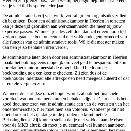
Heerlen zijn grenzeloos. Laten we bij het begin beginnen. Allereerst
zal je veel tijd besparen ieder jaar.
De administratie is vrij veel werk, vooral grotere organisaties zullen
dit begrijpen. Door een administratiekantoor in Heerlen in te zetten
kan je deze tijd gebruiken aan werkzaamheden die meer bij jouw
expertise passen. Wanneer je alles zelf doet dan zal er een hoop tijd
verloren gaan. Je bent nu eenmaal niet voldoende geïnformeerd van
alle functies van de administratieve tools. Wil je dit meester maken
dan ben je zo tientallen uren verder.
Je administratie laten doen door een administratiekantoor in Heerlen
maakt het ook nog eens mogelijk om veel geld te besparen. Dit komt
doordat het kantoor meestal de mogelijkheid biedt om de
boekhouding nog een keer te checken. Zij zien dus of de
boekhouder inderdaad alle aftrekposten heeft meegecalculeerd of dat
er enkele vergeten zijn.
Wanneer de jaarlijkse omzet hoger wordt zal ook het financiële
voordeel wat ondernemers kunnen behalen stijgen. Daarnaast is het
goed documenteren van je administratie een van de vereisten van het
ondernemerschap, hier moet men aan voldoen. Wanneer je dit niet
doet dan kan het zijn dat je in de problemen komt met de
Belastingdienst. Zij kunnen stellen dat je niet voldoet aan de eisen
voor de MKB aftrek, dit moet je nu eenmaal wel kunnen aantonen.
Door een administratiekantoor in Heerlen zal je hier geen last meer