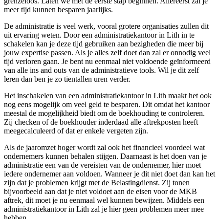
grenzeloos. Laten we met de eerste stap beginnen. Allereerst zal je
meer tijd kunnen besparen jaarlijks.
De administratie is veel werk, vooral grotere organisaties zullen dit
uit ervaring weten. Door een administratiekantoor in Lith in te
schakelen kan je deze tijd gebruiken aan bezigheden die meer bij
jouw expertise passen. Als je alles zelf doet dan zal er onnodig veel
tijd verloren gaan. Je bent nu eenmaal niet voldoende geïnformeerd
van alle ins and outs van de administratieve tools. Wil je dit zelf
leren dan ben je zo tientallen uren verder.
Het inschakelen van een administratiekantoor in Lith maakt het ook
nog eens mogelijk om veel geld te besparen. Dit omdat het kantoor
meestal de mogelijkheid biedt om de boekhouding te controleren.
Zij checken of de boekhouder inderdaad alle aftrekposten heeft
meegecalculeerd of dat er enkele vergeten zijn.
Als de jaaromzet hoger wordt zal ook het financieel voordeel wat
ondernemers kunnen behalen stijgen. Daarnaast is het doen van je
administratie een van de vereisten van de ondernemer, hier moet
iedere ondernemer aan voldoen. Wanneer je dit niet doet dan kan het
zijn dat je problemen krijgt met de Belastingdienst. Zij tonen
bijvoorbeeld aan dat je niet voldoet aan de eisen voor de MKB
aftrek, dit moet je nu eenmaal wel kunnen bewijzen. Middels een
administratiekantoor in Lith zal je hier geen problemen meer mee
hebben.