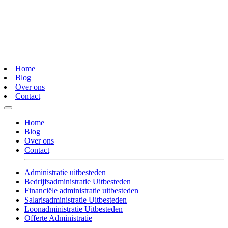
Home
Blog
Over ons
Contact
Home
Blog
Over ons
Contact
Administratie uitbesteden
Bedrijfsadministratie Uitbesteden
Financiële administratie uitbesteden
Salarisadministratie Uitbesteden
Loonadministratie Uitbesteden
Offerte Administratie