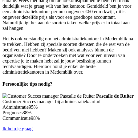
situatie. Wees niet bang om de toekomstplannen te delen en maak
duidelijk wat je graag wilt van het kantoor. Gemiddeld ben je voor
een administratiekantoor per uur ongeveer €60 euro kwijt, dit is
ongeveer dezelfde prijs als voor een goedkope accountant.
Natuurlijk ligt het aan de soorten taken welke prijs er in totaal aan
zal hangen.
Het is ook verstandig om het administratiekantoor in Medemblik na
te trekken. Hebben zij speciale soorten diensten die de rest van de
bedrijven niet hebben? Maken zij ook analyses binnen de
organisatie? Door te onderzoeken met wat voor een niveau van
expertise je te maken hebt zal je jouw beslissing kunnen
rechtvaardigen. Hierdoor houd je enkel de beste
administratiekantoren in Medemblik over.
Persoonlijke tips nodig?
Pascalle de Ruiter
Customer Succes manager bij administratiekaart.nl
Administratie
95%
Prognoses
88%
Communicatie
98%
Ik help je graag