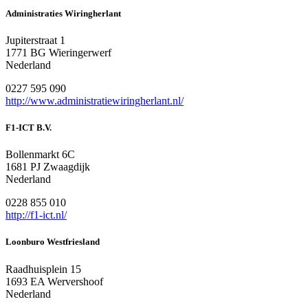
Administraties Wiringherlant
Jupiterstraat 1
1771 BG Wieringerwerf
Nederland
0227 595 090
http://www.administratiewiringherlant.nl/
F1-ICT B.V.
Bollenmarkt 6C
1681 PJ Zwaagdijk
Nederland
0228 855 010
http://f1-ict.nl/
Loonburo Westfriesland
Raadhuisplein 15
1693 EA Wervershoof
Nederland