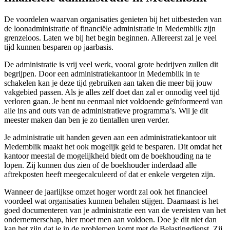
De voordelen waarvan organisaties genieten bij het uitbesteden van
de loonadministratie of financiële administratie in Medemblik zijn
grenzeloos. Laten we bij het begin beginnen. Allereerst zal je veel
tijd kunnen besparen op jaarbasis.
De administratie is vrij veel werk, vooral grote bedrijven zullen dit
begrijpen. Door een administratiekantoor in Medemblik in te
schakelen kan je deze tijd gebruiken aan taken die meer bij jouw
vakgebied passen. Als je alles zelf doet dan zal er onnodig veel tijd
verloren gaan. Je bent nu eenmaal niet voldoende geïnformeerd van
alle ins and outs van de administratieve programma’s. Wil je dit
meester maken dan ben je zo tientallen uren verder.
Je administratie uit handen geven aan een administratiekantoor uit
Medemblik maakt het ook mogelijk geld te besparen. Dit omdat het
kantoor meestal de mogelijkheid biedt om de boekhouding na te
lopen. Zij kunnen dus zien of de boekhouder inderdaad alle
aftrekposten heeft meegecalculeerd of dat er enkele vergeten zijn.
Wanneer de jaarlijkse omzet hoger wordt zal ook het financieel
voordeel wat organisaties kunnen behalen stijgen. Daarnaast is het
goed documenteren van je administratie een van de vereisten van het
ondernemerschap, hier moet men aan voldoen. Doe je dit niet dan
kan het zijn dat je in de problemen komt met de Belastingdienst. Zij