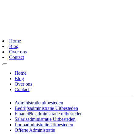
Home
Blog
Over ons
Contact
Home
Blog
Over ons
Contact
Administratie uitbesteden
Bedrijfsadministratie Uitbesteden
Financiële administratie uitbesteden
Salarisadministratie Uitbesteden
Loonadministratie Uitbesteden
Offerte Administratie