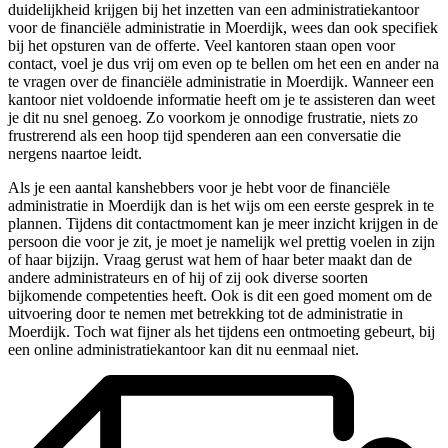
duidelijkheid krijgen bij het inzetten van een administratiekantoor
voor de financiële administratie in Moerdijk, wees dan ook specifiek
bij het opsturen van de offerte. Veel kantoren staan open voor
contact, voel je dus vrij om even op te bellen om het een en ander na
te vragen over de financiële administratie in Moerdijk. Wanneer een
kantoor niet voldoende informatie heeft om je te assisteren dan weet
je dit nu snel genoeg. Zo voorkom je onnodige frustratie, niets zo
frustrerend als een hoop tijd spenderen aan een conversatie die
nergens naartoe leidt.
Als je een aantal kanshebbers voor je hebt voor de financiële
administratie in Moerdijk dan is het wijs om een eerste gesprek in te
plannen. Tijdens dit contactmoment kan je meer inzicht krijgen in de
persoon die voor je zit, je moet je namelijk wel prettig voelen in zijn
of haar bijzijn. Vraag gerust wat hem of haar beter maakt dan de
andere administrateurs en of hij of zij ook diverse soorten
bijkomende competenties heeft. Ook is dit een goed moment om de
uitvoering door te nemen met betrekking tot de administratie in
Moerdijk. Toch wat fijner als het tijdens een ontmoeting gebeurt, bij
een online administratiekantoor kan dit nu eenmaal niet.