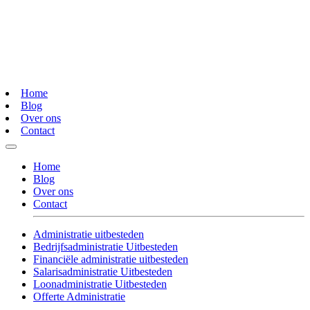
Home
Blog
Over ons
Contact
Home
Blog
Over ons
Contact
Administratie uitbesteden
Bedrijfsadministratie Uitbesteden
Financiële administratie uitbesteden
Salarisadministratie Uitbesteden
Loonadministratie Uitbesteden
Offerte Administratie