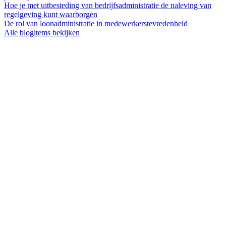
Hoe je met uitbesteding van bedrijfsadministratie de naleving van
regelgeving kunt waarborgen
De rol van loonadministratie in medewerkerstevredenheid
Alle blogitems bekijken