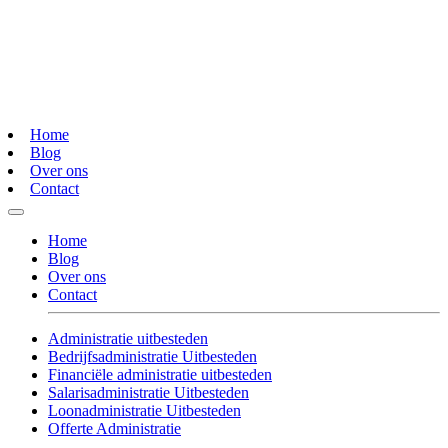
Home
Blog
Over ons
Contact
Home
Blog
Over ons
Contact
Administratie uitbesteden
Bedrijfsadministratie Uitbesteden
Financiële administratie uitbesteden
Salarisadministratie Uitbesteden
Loonadministratie Uitbesteden
Offerte Administratie