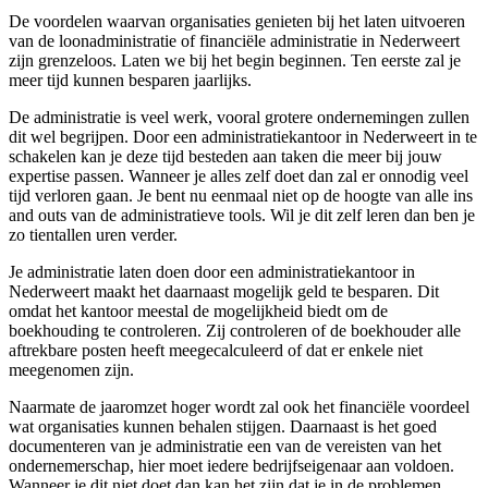
De voordelen waarvan organisaties genieten bij het laten uitvoeren
van de loonadministratie of financiële administratie in Nederweert
zijn grenzeloos. Laten we bij het begin beginnen. Ten eerste zal je
meer tijd kunnen besparen jaarlijks.
De administratie is veel werk, vooral grotere ondernemingen zullen
dit wel begrijpen. Door een administratiekantoor in Nederweert in te
schakelen kan je deze tijd besteden aan taken die meer bij jouw
expertise passen. Wanneer je alles zelf doet dan zal er onnodig veel
tijd verloren gaan. Je bent nu eenmaal niet op de hoogte van alle ins
and outs van de administratieve tools. Wil je dit zelf leren dan ben je
zo tientallen uren verder.
Je administratie laten doen door een administratiekantoor in
Nederweert maakt het daarnaast mogelijk geld te besparen. Dit
omdat het kantoor meestal de mogelijkheid biedt om de
boekhouding te controleren. Zij controleren of de boekhouder alle
aftrekbare posten heeft meegecalculeerd of dat er enkele niet
meegenomen zijn.
Naarmate de jaaromzet hoger wordt zal ook het financiële voordeel
wat organisaties kunnen behalen stijgen. Daarnaast is het goed
documenteren van je administratie een van de vereisten van het
ondernemerschap, hier moet iedere bedrijfseigenaar aan voldoen.
Wanneer je dit niet doet dan kan het zijn dat je in de problemen