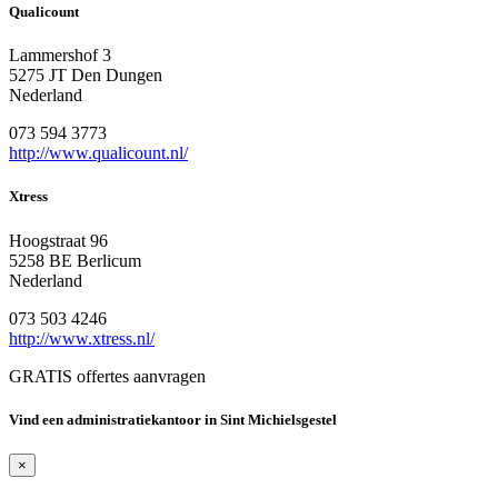
Qualicount
Lammershof 3
5275 JT Den Dungen
Nederland
073 594 3773
http://www.qualicount.nl/
Xtress
Hoogstraat 96
5258 BE Berlicum
Nederland
073 503 4246
http://www.xtress.nl/
GRATIS offertes aanvragen
Vind een administratiekantoor in Sint Michielsgestel
×