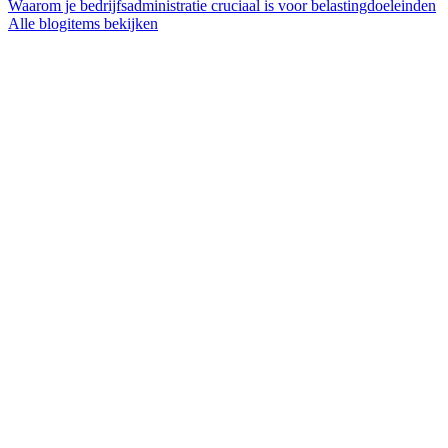
Waarom je bedrijfsadministratie cruciaal is voor belastingdoeleinden
Alle blogitems bekijken