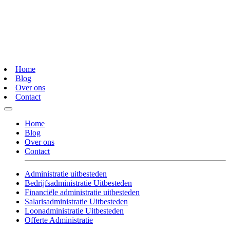
Home
Blog
Over ons
Contact
Home
Blog
Over ons
Contact
Administratie uitbesteden
Bedrijfsadministratie Uitbesteden
Financiële administratie uitbesteden
Salarisadministratie Uitbesteden
Loonadministratie Uitbesteden
Offerte Administratie