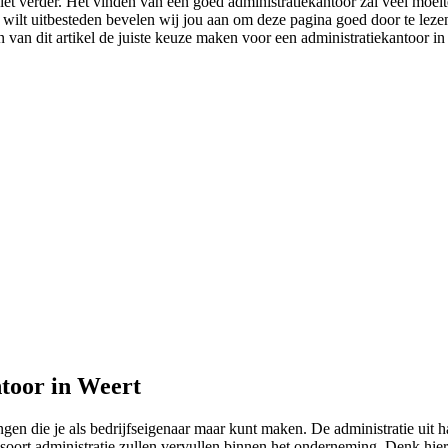
et verder. Het vinden van een goed administratiekantoor zal veel moeit
rt wilt uitbesteden bevelen wij jou aan om deze pagina goed door te leze
van dit artikel de juiste keuze maken voor een administratiekantoor in 
toor in Weert
ringen die je als bedrijfseigenaar maar kunt maken. De administratie u
soort administratie zullen vervullen binnen het onderneming. Denk hier