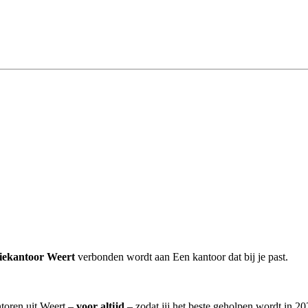
tiekantoor Weert
verbonden wordt aan Een kantoor dat bij je past.
ntoren uit Weert –
voor altijd
– zodat jij het beste geholpen wordt in 20