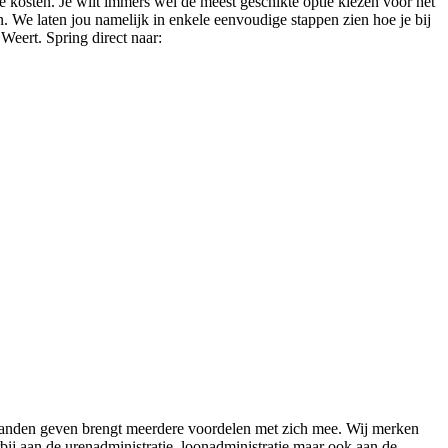
e kosten. Je wilt immers wel de meest geschikte optie kiezen voor het
n. We laten jou namelijk in enkele eenvoudige stappen zien hoe je bij
Weert. Spring direct naar:
it handen geven brengt meerdere voordelen met zich mee. Wij merken
bij aan de urenadministratie, loonadministratie maar ook aan de