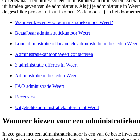
Op zoek naar een professioneel administratiekantoor in Weert. Zoek ni
uit handen geven van de administratie. Als jij je administratie in Wee
de geschikte persoon uit kunt komen. Zo kan ook jij na het doornemen 
Wanneer kiezen voor administratiekantoor Weert?
Betaalbaar administratiekantoor Weert
Loonadministratie of financiële administratie uitbesteden Weert
Administratiekantoor Weert contacteren
3 administratie offertes in Weert
Administratie uitbesteden Weert
FAQ administratie Weert
Recensies
Uitgelichte administratiekantoren uit Weert
Wanneer kiezen voor een administratiekan
In zee gaan met een administratiekantoor is een van de beste investe
dat de met ons samenwerkende administratiekantoren eigenlijk iedere 