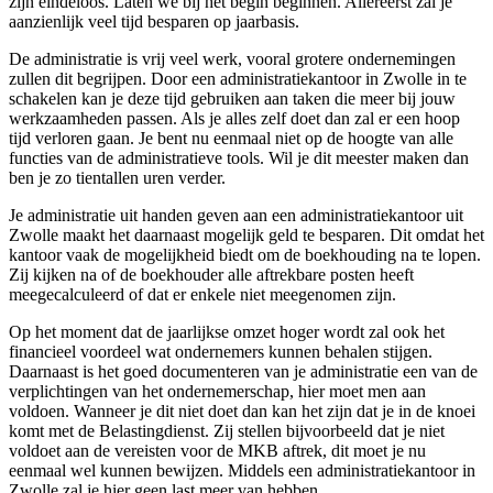
zijn eindeloos. Laten we bij het begin beginnen. Allereerst zal je
aanzienlijk veel tijd besparen op jaarbasis.
De administratie is vrij veel werk, vooral grotere ondernemingen
zullen dit begrijpen. Door een administratiekantoor in Zwolle in te
schakelen kan je deze tijd gebruiken aan taken die meer bij jouw
werkzaamheden passen. Als je alles zelf doet dan zal er een hoop
tijd verloren gaan. Je bent nu eenmaal niet op de hoogte van alle
functies van de administratieve tools. Wil je dit meester maken dan
ben je zo tientallen uren verder.
Je administratie uit handen geven aan een administratiekantoor uit
Zwolle maakt het daarnaast mogelijk geld te besparen. Dit omdat het
kantoor vaak de mogelijkheid biedt om de boekhouding na te lopen.
Zij kijken na of de boekhouder alle aftrekbare posten heeft
meegecalculeerd of dat er enkele niet meegenomen zijn.
Op het moment dat de jaarlijkse omzet hoger wordt zal ook het
financieel voordeel wat ondernemers kunnen behalen stijgen.
Daarnaast is het goed documenteren van je administratie een van de
verplichtingen van het ondernemerschap, hier moet men aan
voldoen. Wanneer je dit niet doet dan kan het zijn dat je in de knoei
komt met de Belastingdienst. Zij stellen bijvoorbeeld dat je niet
voldoet aan de vereisten voor de MKB aftrek, dit moet je nu
eenmaal wel kunnen bewijzen. Middels een administratiekantoor in
Zwolle zal je hier geen last meer van hebben.