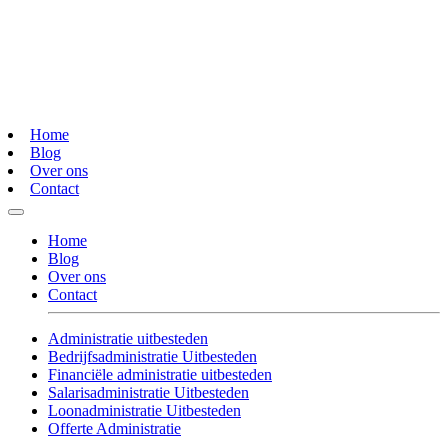
Home
Blog
Over ons
Contact
Home
Blog
Over ons
Contact
Administratie uitbesteden
Bedrijfsadministratie Uitbesteden
Financiële administratie uitbesteden
Salarisadministratie Uitbesteden
Loonadministratie Uitbesteden
Offerte Administratie