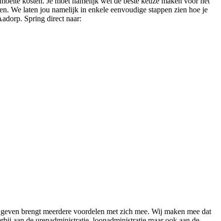
el moeite kosten. Je moet namelijk wel de beste keuze maken voor het
zen. We laten jou namelijk in enkele eenvoudige stappen zien hoe je
Aadorp. Spring direct naar:
en geven brengt meerdere voordelen met zich mee. Wij maken mee dat
bij aan de urenadministratie, loonadministratie maar ook aan de