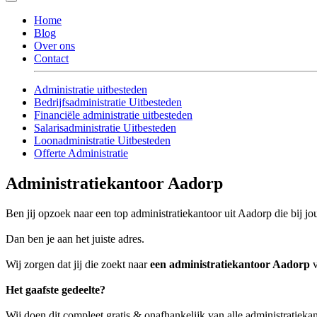
Home
Blog
Over ons
Contact
Administratie uitbesteden
Bedrijfsadministratie Uitbesteden
Financiële administratie uitbesteden
Salarisadministratie Uitbesteden
Loonadministratie Uitbesteden
Offerte Administratie
Administratiekantoor Aadorp
Ben jij opzoek naar een top administratiekantoor uit Aadorp die bij jo
Dan ben je aan het juiste adres.
Wij zorgen dat jij die zoekt naar
een administratiekantoor Aadorp
v
Het gaafste gedeelte?
Wij doen dit compleet gratis & onafhankelijk van alle administratieka