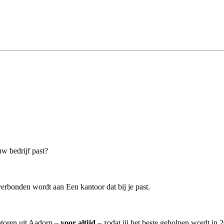
uw bedrijf past?
erbonden wordt aan Een kantoor dat bij je past.
ntoren uit Aadorp –
voor altijd
– zodat jij het beste geholpen wordt in 