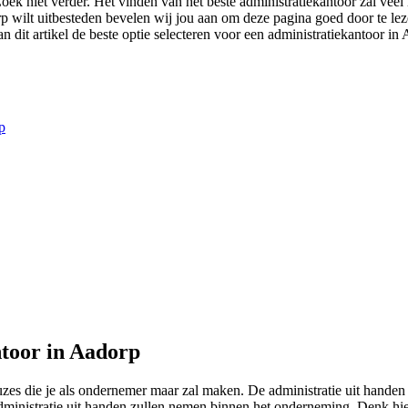
Zoek niet verder. Het vinden van het beste administratiekantoor zal ve
dorp wilt uitbesteden bevelen wij jou aan om deze pagina goed door te le
 dit artikel de beste optie selecteren voor een administratiekantoor in 
p
toor in Aadorp
euzes die je als ondernemer maar zal maken. De administratie uit hand
ministratie uit handen zullen nemen binnen het onderneming. Denk hier