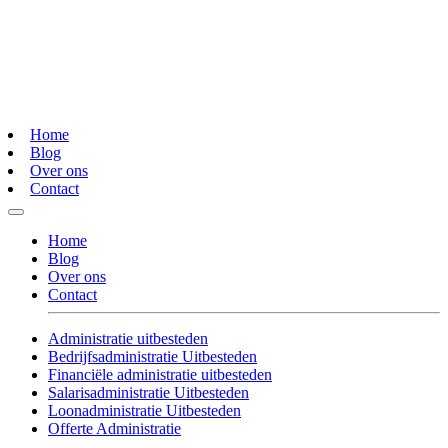
Home
Blog
Over ons
Contact
Home
Blog
Over ons
Contact
Administratie uitbesteden
Bedrijfsadministratie Uitbesteden
Financiële administratie uitbesteden
Salarisadministratie Uitbesteden
Loonadministratie Uitbesteden
Offerte Administratie