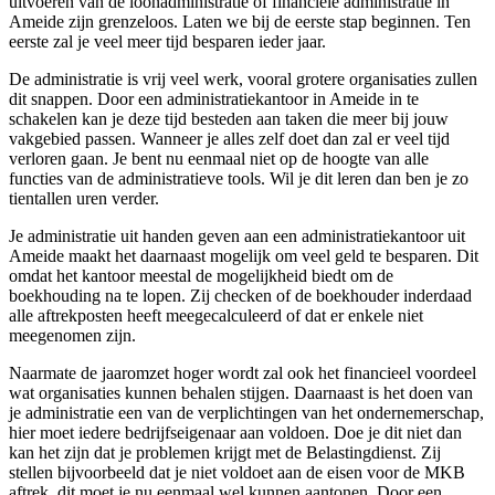
uitvoeren van de loonadministratie of financiële administratie in
Ameide zijn grenzeloos. Laten we bij de eerste stap beginnen. Ten
eerste zal je veel meer tijd besparen ieder jaar.
De administratie is vrij veel werk, vooral grotere organisaties zullen
dit snappen. Door een administratiekantoor in Ameide in te
schakelen kan je deze tijd besteden aan taken die meer bij jouw
vakgebied passen. Wanneer je alles zelf doet dan zal er veel tijd
verloren gaan. Je bent nu eenmaal niet op de hoogte van alle
functies van de administratieve tools. Wil je dit leren dan ben je zo
tientallen uren verder.
Je administratie uit handen geven aan een administratiekantoor uit
Ameide maakt het daarnaast mogelijk om veel geld te besparen. Dit
omdat het kantoor meestal de mogelijkheid biedt om de
boekhouding na te lopen. Zij checken of de boekhouder inderdaad
alle aftrekposten heeft meegecalculeerd of dat er enkele niet
meegenomen zijn.
Naarmate de jaaromzet hoger wordt zal ook het financieel voordeel
wat organisaties kunnen behalen stijgen. Daarnaast is het doen van
je administratie een van de verplichtingen van het ondernemerschap,
hier moet iedere bedrijfseigenaar aan voldoen. Doe je dit niet dan
kan het zijn dat je problemen krijgt met de Belastingdienst. Zij
stellen bijvoorbeeld dat je niet voldoet aan de eisen voor de MKB
aftrek, dit moet je nu eenmaal wel kunnen aantonen. Door een