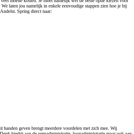
l veel moeite kosten. Je moet namelijk wel de beste optie kiezen voor
n. We laten jou namelijk in enkele eenvoudige stappen zien hoe je bij
Andelst. Spring direct naar:
 uit handen geven brengt meerdere voordelen met zich mee. Wij
Denk hierbij aan de urenadministratie, loonadministratie maar ook aan