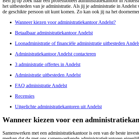
Ben jij op zoek naar een professioneel administratiekantoor in Andelst
het uitbesteden van je administratie. Als jij je administratie in Andel
de geschikte persoon uit kunt komen. Zo kan ook jij na het doornemen 
Wanneer kiezen voor administratiekantoor Andelst?
Betaalbaar administratiekantoor Andelst
Loonadministratie of financiële administratie uitbesteden Andel
Administratiekantoor Andelst contacteren
3 administratie offertes in Andelst
Administratie uitbesteden Andelst
FAQ administratie Andelst
Recensies
Uitgelichte administratiekantoren uit Andelst
Wanneer kiezen voor een administratiekan
Samenwerken met een administratiekantoor is een van de beste investe
merken dat de met ons samenwerkende administratiekantoren eigenlijk 