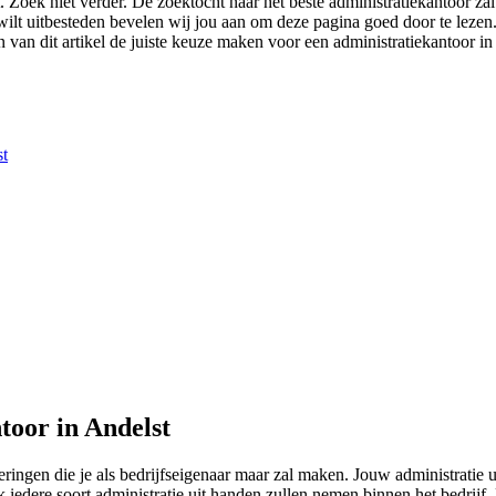
. Zoek niet verder. De zoektocht naar het beste administratiekantoor za
st wilt uitbesteden bevelen wij jou aan om deze pagina goed door te leze
van dit artikel de juiste keuze maken voor een administratiekantoor in 
st
toor in Andelst
ringen die je als bedrijfseigenaar maar zal maken. Jouw administratie
iedere soort administratie uit handen zullen nemen binnen het bedrijf. 