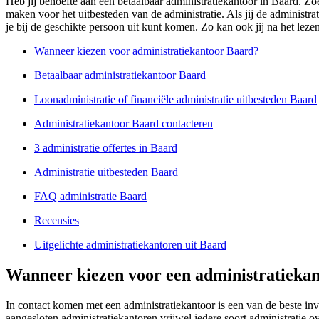
Heb jij behoefte aan een betaalbaar administratiekantoor in Baard. Zoe
maken voor het uitbesteden van de administratie. Als jij de administra
je bij de geschikte persoon uit kunt komen. Zo kan ook jij na het leze
Wanneer kiezen voor administratiekantoor Baard?
Betaalbaar administratiekantoor Baard
Loonadministratie of financiële administratie uitbesteden Baard
Administratiekantoor Baard contacteren
3 administratie offertes in Baard
Administratie uitbesteden Baard
FAQ administratie Baard
Recensies
Uitgelichte administratiekantoren uit Baard
Wanneer kiezen voor een administratiekan
In contact komen met een administratiekantoor is een van de beste in
aangesloten administratiekantoren vrijwel iedere soort administrati