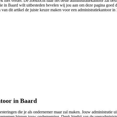
k niet verder. De zoektocht naar het beste administratiekantoor zal bes
tie in Baard wilt uitbesteden bevelen wij jou aan om deze pagina goed d
n van dit artikel de juiste keuze maken voor een administratiekantoor in 
toor in Baard
vesteringen die je als ondernemer maar zal maken. Jouw administratie ui
e overnemen binnen jouw onderneming. Denk hierbij aan de urenadministr