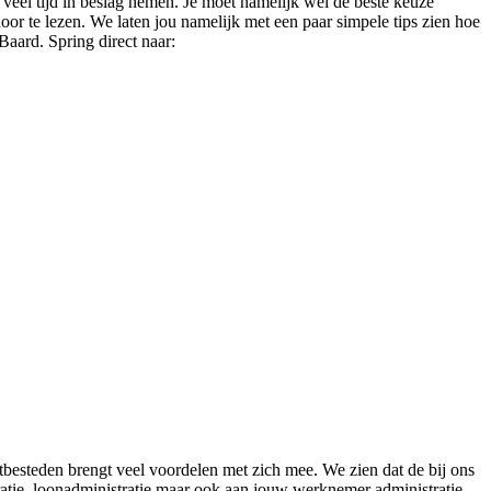
t veel tijd in beslag nemen. Je moet namelijk wel de beste keuze
oor te lezen. We laten jou namelijk met een paar simpele tips zien hoe
Baard. Spring direct naar:
tbesteden brengt veel voordelen met zich mee. We zien dat de bij ons
atie, loonadministratie maar ook aan jouw werknemer administratie.