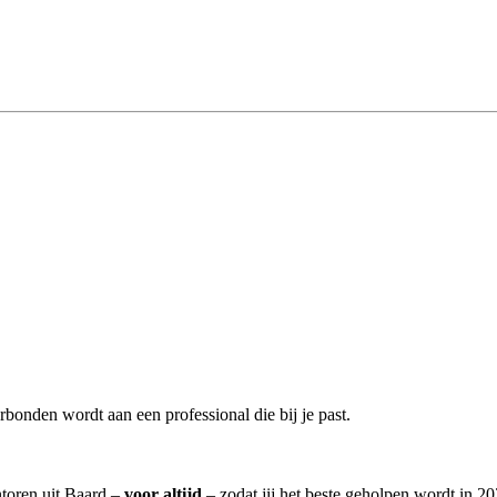
bonden wordt aan een professional die bij je past.
ntoren uit Baard –
voor altijd
– zodat jij het beste geholpen wordt in 20