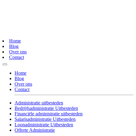
Home
Blog
Over ons
Contact
Home
Blog
Over ons
Contact
Administratie uitbesteden
Bedrijfsadministratie Uitbesteden
Financiële administratie uitbesteden
Salarisadministratie Uitbesteden
Loonadministratie Uitbesteden
Offerte Administratie