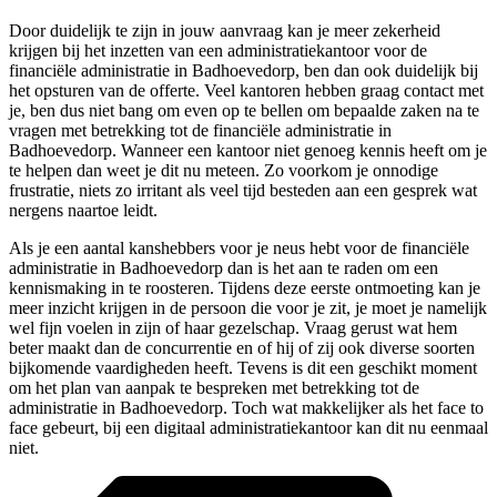
Door duidelijk te zijn in jouw aanvraag kan je meer zekerheid
krijgen bij het inzetten van een administratiekantoor voor de
financiële administratie in Badhoevedorp, ben dan ook duidelijk bij
het opsturen van de offerte. Veel kantoren hebben graag contact met
je, ben dus niet bang om even op te bellen om bepaalde zaken na te
vragen met betrekking tot de financiële administratie in
Badhoevedorp. Wanneer een kantoor niet genoeg kennis heeft om je
te helpen dan weet je dit nu meteen. Zo voorkom je onnodige
frustratie, niets zo irritant als veel tijd besteden aan een gesprek wat
nergens naartoe leidt.
Als je een aantal kanshebbers voor je neus hebt voor de financiële
administratie in Badhoevedorp dan is het aan te raden om een
kennismaking in te roosteren. Tijdens deze eerste ontmoeting kan je
meer inzicht krijgen in de persoon die voor je zit, je moet je namelijk
wel fijn voelen in zijn of haar gezelschap. Vraag gerust wat hem
beter maakt dan de concurrentie en of hij of zij ook diverse soorten
bijkomende vaardigheden heeft. Tevens is dit een geschikt moment
om het plan van aanpak te bespreken met betrekking tot de
administratie in Badhoevedorp. Toch wat makkelijker als het face to
face gebeurt, bij een digitaal administratiekantoor kan dit nu eenmaal
niet.