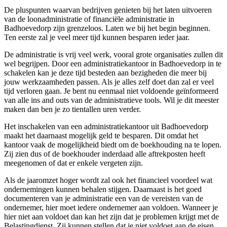
De pluspunten waarvan bedrijven genieten bij het laten uitvoeren
van de loonadministratie of financiële administratie in
Badhoevedorp zijn grenzeloos. Laten we bij het begin beginnen.
Ten eerste zal je veel meer tijd kunnen besparen ieder jaar.
De administratie is vrij veel werk, vooral grote organisaties zullen dit
wel begrijpen. Door een administratiekantoor in Badhoevedorp in te
schakelen kan je deze tijd besteden aan bezigheden die meer bij
jouw werkzaamheden passen. Als je alles zelf doet dan zal er veel
tijd verloren gaan. Je bent nu eenmaal niet voldoende geïnformeerd
van alle ins and outs van de administratieve tools. Wil je dit meester
maken dan ben je zo tientallen uren verder.
Het inschakelen van een administratiekantoor uit Badhoevedorp
maakt het daarnaast mogelijk geld te besparen. Dit omdat het
kantoor vaak de mogelijkheid biedt om de boekhouding na te lopen.
Zij zien dus of de boekhouder inderdaad alle aftrekposten heeft
meegenomen of dat er enkele vergeten zijn.
Als de jaaromzet hoger wordt zal ook het financieel voordeel wat
ondernemingen kunnen behalen stijgen. Daarnaast is het goed
documenteren van je administratie een van de vereisten van de
ondernemer, hier moet iedere ondernemer aan voldoen. Wanneer je
hier niet aan voldoet dan kan het zijn dat je problemen krijgt met de
Belastingdienst. Zij kunnen stellen dat je niet voldoet aan de eisen