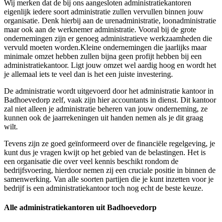
Wij merken dat de bij ons aangesloten administratiekantoren
eigenlijk iedere soort administratie zullen vervullen binnen jouw
organisatie. Denk hierbij aan de urenadministratie, loonadministratie
maar ook aan de werknemer administratie. Vooral bij de grote
ondernemingen zijn er genoeg administratieve werkzaamheden die
vervuld moeten worden.Kleine ondernemingen die jaarlijks maar
minimale omzet hebben zullen bijna geen profijt hebben bij een
administratiekantoor. Ligt jouw omzet wel aardig hoog en wordt het
je allemaal iets te veel dan is het een juiste investering.
De administratie wordt uitgevoerd door het administratie kantoor in
Badhoevedorp zelf, vaak zijn hier accountants in dienst. Dit kantoor
zal niet alleen je administratie beheren van jouw onderneming, ze
kunnen ook de jaarrekeningen uit handen nemen als je dit graag
wilt.
Tevens zijn ze goed geïnformeerd over de financiële regelgeving, je
kunt dus je vragen kwijt op het gebied van de belastingen. Het is
een organisatie die over veel kennis beschikt rondom de
bedrijfsvoering, hierdoor nemen zij een cruciale positie in binnen de
samenwerking. Van alle soorten partijen die je kunt inzetten voor je
bedrijf is een administratiekantoor toch nog echt de beste keuze.
Alle administratiekantoren uit Badhoevedorp