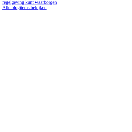
regelgeving kunt waarborgen
Alle blogitems bekijken