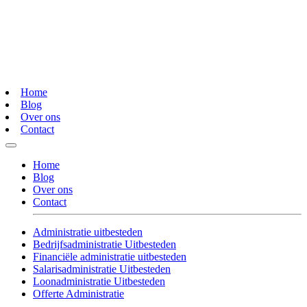
Home
Blog
Over ons
Contact
Home
Blog
Over ons
Contact
Administratie uitbesteden
Bedrijfsadministratie Uitbesteden
Financiële administratie uitbesteden
Salarisadministratie Uitbesteden
Loonadministratie Uitbesteden
Offerte Administratie