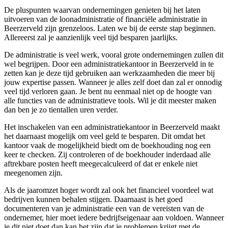
De pluspunten waarvan ondernemingen genieten bij het laten
uitvoeren van de loonadministratie of financiële administratie in
Beerzerveld zijn grenzeloos. Laten we bij de eerste stap beginnen.
Allereerst zal je aanzienlijk veel tijd besparen jaarlijks.
De administratie is veel werk, vooral grote ondernemingen zullen dit
wel begrijpen. Door een administratiekantoor in Beerzerveld in te
zetten kan je deze tijd gebruiken aan werkzaamheden die meer bij
jouw expertise passen. Wanneer je alles zelf doet dan zal er onnodig
veel tijd verloren gaan. Je bent nu eenmaal niet op de hoogte van
alle functies van de administratieve tools. Wil je dit meester maken
dan ben je zo tientallen uren verder.
Het inschakelen van een administratiekantoor in Beerzerveld maakt
het daarnaast mogelijk om veel geld te besparen. Dit omdat het
kantoor vaak de mogelijkheid biedt om de boekhouding nog een
keer te checken. Zij controleren of de boekhouder inderdaad alle
aftrekbare posten heeft meegecalculeerd of dat er enkele niet
meegenomen zijn.
Als de jaaromzet hoger wordt zal ook het financieel voordeel wat
bedrijven kunnen behalen stijgen. Daarnaast is het goed
documenteren van je administratie een van de vereisten van de
ondernemer, hier moet iedere bedrijfseigenaar aan voldoen. Wanneer
je dit niet doet dan kan het zijn dat je problemen krijgt met de