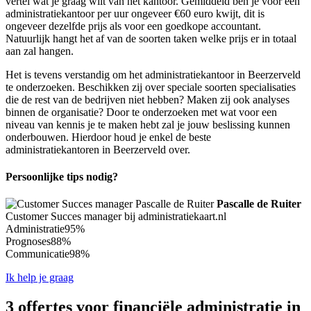
vertel wat je graag wilt van het kantoor. Gemiddeld ben je voor een
administratiekantoor per uur ongeveer €60 euro kwijt, dit is
ongeveer dezelfde prijs als voor een goedkope accountant.
Natuurlijk hangt het af van de soorten taken welke prijs er in totaal
aan zal hangen.
Het is tevens verstandig om het administratiekantoor in Beerzerveld
te onderzoeken. Beschikken zij over speciale soorten specialisaties
die de rest van de bedrijven niet hebben? Maken zij ook analyses
binnen de organisatie? Door te onderzoeken met wat voor een
niveau van kennis je te maken hebt zal je jouw beslissing kunnen
onderbouwen. Hierdoor houd je enkel de beste
administratiekantoren in Beerzerveld over.
Persoonlijke tips nodig?
Pascalle de Ruiter
Customer Succes manager bij administratiekaart.nl
Administratie
95%
Prognoses
88%
Communicatie
98%
Ik help je graag
3 offertes voor financiële administratie in