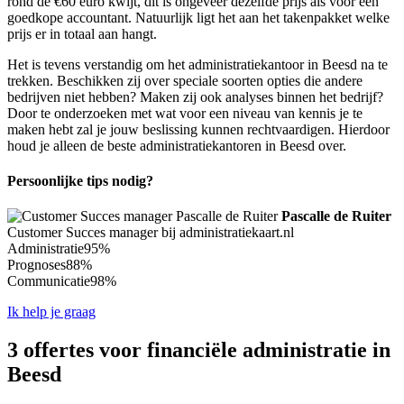
rond de €60 euro kwijt, dit is ongeveer dezelfde prijs als voor een
goedkope accountant. Natuurlijk ligt het aan het takenpakket welke
prijs er in totaal aan hangt.
Het is tevens verstandig om het administratiekantoor in Beesd na te
trekken. Beschikken zij over speciale soorten opties die andere
bedrijven niet hebben? Maken zij ook analyses binnen het bedrijf?
Door te onderzoeken met wat voor een niveau van kennis je te
maken hebt zal je jouw beslissing kunnen rechtvaardigen. Hierdoor
houd je alleen de beste administratiekantoren in Beesd over.
Persoonlijke tips nodig?
Pascalle de Ruiter
Customer Succes manager bij administratiekaart.nl
Administratie
95%
Prognoses
88%
Communicatie
98%
Ik help je graag
3 offertes voor financiële administratie in
Beesd