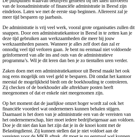
De pluspunten waarvan bedrijven genieten bij het laten uitvoeren
van de loonadministratie of financiële administratie in Beesd zijn
eindeloos. Laten we met de eerste stap beginnen. Allereerst zal je
meer tijd besparen op jaarbasis.
De administratie is vrij veel werk, vooral grote organisaties zullen dit
snappen. Door een administratiekantoor in Beesd in te zetten kan je
deze tijd gebruiken aan werkzaamheden die meer bij jouw
werkzaamheden passen. Wanneer je alles zelf doet dan zal er
onnodig veel tijd verloren gaan. Je bent nu eenmaal niet voldoende
geïnformeerd van alle ins and outs van de administratieve
programma’s. Wil je dit leren dan ben je zo tientallen uren verder.
Zaken doen met een administratiekantoor uit Beesd maakt het ook
nog eens mogelijk om veel geld te besparen. Dit omdat het kantoor
meestal de mogelijkheid biedt om de boekhouding te controleren.
Zij checken of de boekhouder alle aftrekbare posten heeft
meegenomen of dat er enkele niet meegenomen zijn.
Op het moment dat de jaarlijkse omzet hoger wordt zal ook het
financiële voordeel wat ondernemers kunnen behalen stijgen.
Daarnaast is het doen van je administratie een van de vereisten van
het ondernemerschap, hier moet iedere bedrijfseigenaar aan voldoen.
Doe je dit niet dan kan het zijn dat je in de knoei komt met de
Belastingdienst. Zij kunnen stellen dat je niet voldoet aan de
vereisten voor de MKB aftrek, dit moet je nu eenmaal wel kunnen