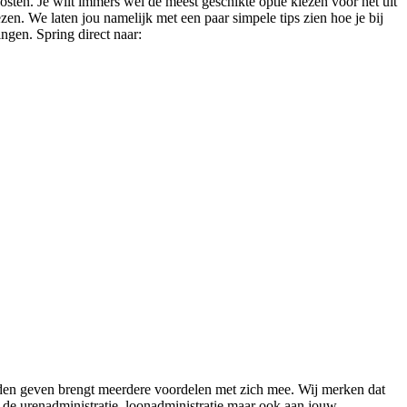
sten. Je wilt immers wel de meest geschikte optie kiezen voor het uit
zen. We laten jou namelijk met een paar simpele tips zien hoe je bij
ngen. Spring direct naar:
anden geven brengt meerdere voordelen met zich mee. Wij merken dat
n de urenadministratie, loonadministratie maar ook aan jouw