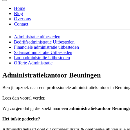
Home
Blog
Over ons
Contact
Administratie uitbesteden
Bedrijfsadministratie Uitbesteden
Financiële administratie uitbesteden
Salarisadministratie Uitbesteden
Loonadministratie Uitbesteden
Offerte Administratie
Administratiekantoor Beuningen
Ben jij opzoek naar een professionele administratiekantoor in Beuning
Lees dan vooral verder.
Wij zorgen dat jij die zoekt naar
een administratiekantoor Beuning
Het tofste gedeelte?
Administratiekaart doet dit compleet gratis & onafhankelijk van alle 