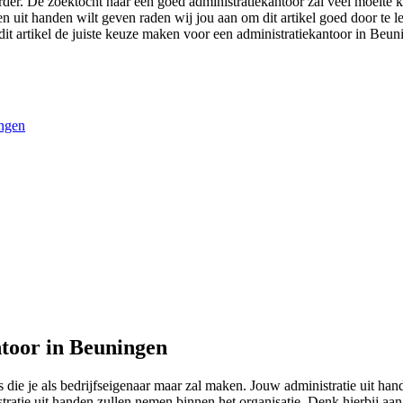
der. De zoektocht naar een goed administratiekantoor zal veel moeite ko
en uit handen wilt geven raden wij jou aan om dit artikel goed door te le
dit artikel de juiste keuze maken voor een administratiekantoor in Beuni
ingen
toor in Beuningen
 die je als bedrijfseigenaar maar zal maken. Jouw administratie uit h
istratie uit handen zullen nemen binnen het organisatie. Denk hierbij aa