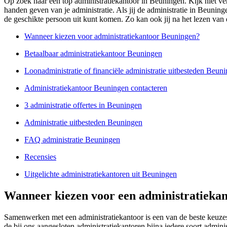
Op zoek naar een top administratiekantoor in Beuningen. Kijk niet ver
handen geven van je administratie. Als jij de administratie in Beuning
de geschikte persoon uit kunt komen. Zo kan ook jij na het lezen van 
Wanneer kiezen voor administratiekantoor Beuningen?
Betaalbaar administratiekantoor Beuningen
Loonadministratie of financiële administratie uitbesteden Beun
Administratiekantoor Beuningen contacteren
3 administratie offertes in Beuningen
Administratie uitbesteden Beuningen
FAQ administratie Beuningen
Recensies
Uitgelichte administratiekantoren uit Beuningen
Wanneer kiezen voor een administratiekan
Samenwerken met een administratiekantoor is een van de beste keuzes
de bij ons aangesloten administratiekantoren bijna iedere soort admin