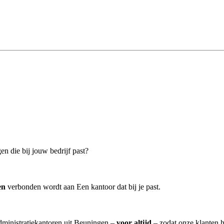
en die bij jouw bedrijf past?
en
verbonden wordt aan Een kantoor dat bij je past.
administratiekantoren uit Beuningen –
voor altijd
– zodat onze klanten h