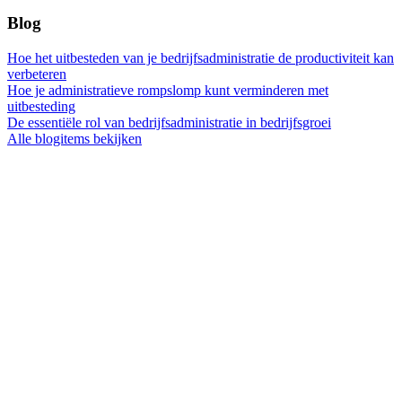
Blog
Hoe het uitbesteden van je bedrijfsadministratie de productiviteit kan
verbeteren
Hoe je administratieve rompslomp kunt verminderen met
uitbesteding
De essentiële rol van bedrijfsadministratie in bedrijfsgroei
Alle blogitems bekijken