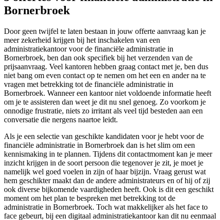
Bornerbroek
Door geen twijfel te laten bestaan in jouw offerte aanvraag kan je
meer zekerheid krijgen bij het inschakelen van een
administratiekantoor voor de financiële administratie in
Bornerbroek, ben dan ook specifiek bij het verzenden van de
prijsaanvraag. Veel kantoren hebben graag contact met je, ben dus
niet bang om even contact op te nemen om het een en ander na te
vragen met betrekking tot de financiële administratie in
Bornerbroek. Wanneer een kantoor niet voldoende informatie heeft
om je te assisteren dan weet je dit nu snel genoeg. Zo voorkom je
onnodige frustratie, niets zo irritant als veel tijd besteden aan een
conversatie die nergens naartoe leidt.
Als je een selectie van geschikte kandidaten voor je hebt voor de
financiële administratie in Bornerbroek dan is het slim om een
kennismaking in te plannen. Tijdens dit contactmoment kan je meer
inzicht krijgen in de soort persoon die tegenover je zit, je moet je
namelijk wel goed voelen in zijn of haar bijzijn. Vraag gerust wat
hem geschikter maakt dan de andere administrateurs en of hij of zij
ook diverse bijkomende vaardigheden heeft. Ook is dit een geschikt
moment om het plan te bespreken met betrekking tot de
administratie in Bornerbroek. Toch wat makkelijker als het face to
face gebeurt, bij een digitaal administratiekantoor kan dit nu eenmaal