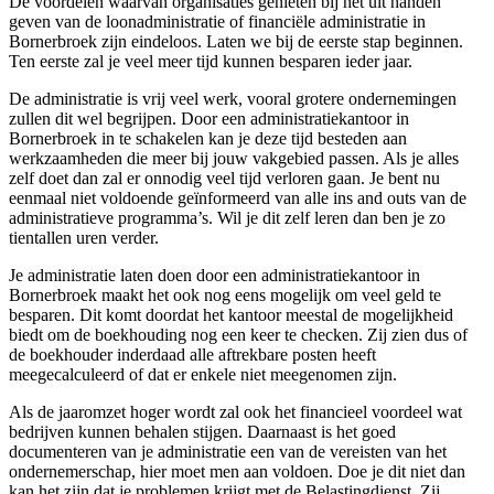
De voordelen waarvan organisaties genieten bij het uit handen
geven van de loonadministratie of financiële administratie in
Bornerbroek zijn eindeloos. Laten we bij de eerste stap beginnen.
Ten eerste zal je veel meer tijd kunnen besparen ieder jaar.
De administratie is vrij veel werk, vooral grotere ondernemingen
zullen dit wel begrijpen. Door een administratiekantoor in
Bornerbroek in te schakelen kan je deze tijd besteden aan
werkzaamheden die meer bij jouw vakgebied passen. Als je alles
zelf doet dan zal er onnodig veel tijd verloren gaan. Je bent nu
eenmaal niet voldoende geïnformeerd van alle ins and outs van de
administratieve programma’s. Wil je dit zelf leren dan ben je zo
tientallen uren verder.
Je administratie laten doen door een administratiekantoor in
Bornerbroek maakt het ook nog eens mogelijk om veel geld te
besparen. Dit komt doordat het kantoor meestal de mogelijkheid
biedt om de boekhouding nog een keer te checken. Zij zien dus of
de boekhouder inderdaad alle aftrekbare posten heeft
meegecalculeerd of dat er enkele niet meegenomen zijn.
Als de jaaromzet hoger wordt zal ook het financieel voordeel wat
bedrijven kunnen behalen stijgen. Daarnaast is het goed
documenteren van je administratie een van de vereisten van het
ondernemerschap, hier moet men aan voldoen. Doe je dit niet dan
kan het zijn dat je problemen krijgt met de Belastingdienst. Zij