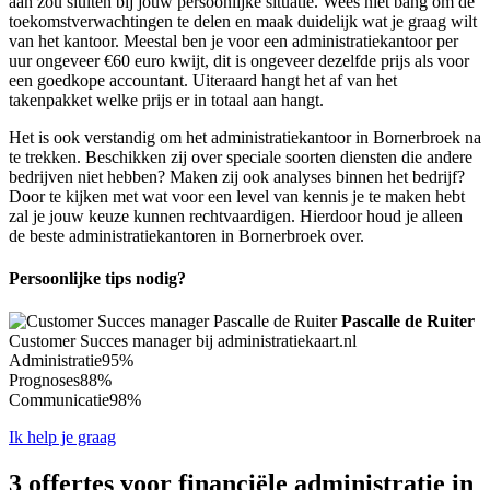
aan zou sluiten bij jouw persoonlijke situatie. Wees niet bang om de
toekomstverwachtingen te delen en maak duidelijk wat je graag wilt
van het kantoor. Meestal ben je voor een administratiekantoor per
uur ongeveer €60 euro kwijt, dit is ongeveer dezelfde prijs als voor
een goedkope accountant. Uiteraard hangt het af van het
takenpakket welke prijs er in totaal aan hangt.
Het is ook verstandig om het administratiekantoor in Bornerbroek na
te trekken. Beschikken zij over speciale soorten diensten die andere
bedrijven niet hebben? Maken zij ook analyses binnen het bedrijf?
Door te kijken met wat voor een level van kennis je te maken hebt
zal je jouw keuze kunnen rechtvaardigen. Hierdoor houd je alleen
de beste administratiekantoren in Bornerbroek over.
Persoonlijke tips nodig?
Pascalle de Ruiter
Customer Succes manager bij administratiekaart.nl
Administratie
95%
Prognoses
88%
Communicatie
98%
Ik help je graag
3 offertes voor financiële administratie in