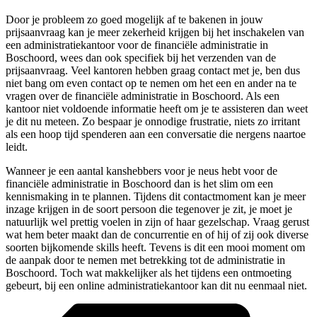
Door je probleem zo goed mogelijk af te bakenen in jouw
prijsaanvraag kan je meer zekerheid krijgen bij het inschakelen van
een administratiekantoor voor de financiële administratie in
Boschoord, wees dan ook specifiek bij het verzenden van de
prijsaanvraag. Veel kantoren hebben graag contact met je, ben dus
niet bang om even contact op te nemen om het een en ander na te
vragen over de financiële administratie in Boschoord. Als een
kantoor niet voldoende informatie heeft om je te assisteren dan weet
je dit nu meteen. Zo bespaar je onnodige frustratie, niets zo irritant
als een hoop tijd spenderen aan een conversatie die nergens naartoe
leidt.
Wanneer je een aantal kanshebbers voor je neus hebt voor de
financiële administratie in Boschoord dan is het slim om een
kennismaking in te plannen. Tijdens dit contactmoment kan je meer
inzage krijgen in de soort persoon die tegenover je zit, je moet je
natuurlijk wel prettig voelen in zijn of haar gezelschap. Vraag gerust
wat hem beter maakt dan de concurrentie en of hij of zij ook diverse
soorten bijkomende skills heeft. Tevens is dit een mooi moment om
de aanpak door te nemen met betrekking tot de administratie in
Boschoord. Toch wat makkelijker als het tijdens een ontmoeting
gebeurt, bij een online administratiekantoor kan dit nu eenmaal niet.