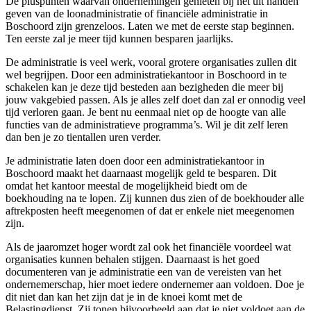
De pluspunten waarvan ondernemingen genieten bij het uit handen
geven van de loonadministratie of financiële administratie in
Boschoord zijn grenzeloos. Laten we met de eerste stap beginnen.
Ten eerste zal je meer tijd kunnen besparen jaarlijks.
De administratie is veel werk, vooral grotere organisaties zullen dit
wel begrijpen. Door een administratiekantoor in Boschoord in te
schakelen kan je deze tijd besteden aan bezigheden die meer bij
jouw vakgebied passen. Als je alles zelf doet dan zal er onnodig veel
tijd verloren gaan. Je bent nu eenmaal niet op de hoogte van alle
functies van de administratieve programma’s. Wil je dit zelf leren
dan ben je zo tientallen uren verder.
Je administratie laten doen door een administratiekantoor in
Boschoord maakt het daarnaast mogelijk geld te besparen. Dit
omdat het kantoor meestal de mogelijkheid biedt om de
boekhouding na te lopen. Zij kunnen dus zien of de boekhouder alle
aftrekposten heeft meegenomen of dat er enkele niet meegenomen
zijn.
Als de jaaromzet hoger wordt zal ook het financiële voordeel wat
organisaties kunnen behalen stijgen. Daarnaast is het goed
documenteren van je administratie een van de vereisten van het
ondernemerschap, hier moet iedere ondernemer aan voldoen. Doe je
dit niet dan kan het zijn dat je in de knoei komt met de
Belastingdienst. Zij tonen bijvoorbeeld aan dat je niet voldoet aan de