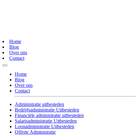
Home
Blog
Over ons
Contact
Home
Blog
Over ons
Contact
Administratie uitbesteden
Bedrijfsadministratie Uitbesteden
Financiële administratie uitbesteden
Salarisadministratie Uitbesteden
Loonadministratie Uitbesteden
Offerte Administratie