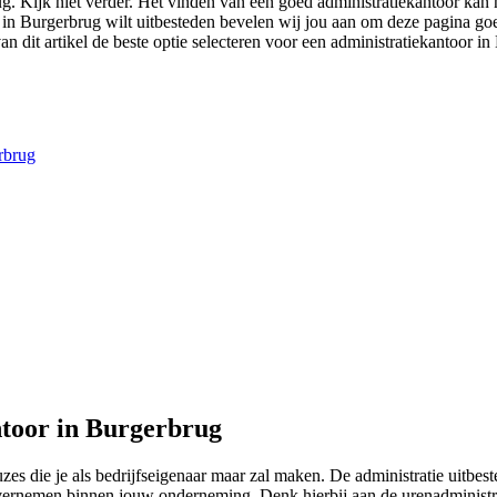
rug. Kijk niet verder. Het vinden van een goed administratiekantoor ka
ie in Burgerbrug wilt uitbesteden bevelen wij jou aan om deze pagina go
an dit artikel de beste optie selecteren voor een administratiekantoor in
erbrug
ntoor in Burgerbrug
zes die je als bedrijfseigenaar maar zal maken. De administratie uitbe
e overnemen binnen jouw onderneming. Denk hierbij aan de urenadministr