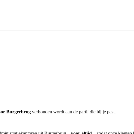
toor Burgerbrug
verbonden wordt aan de partij die bij je past.
administratiekantoren uit Burgerbrug –
voor altijd
– zodat onze klanten 