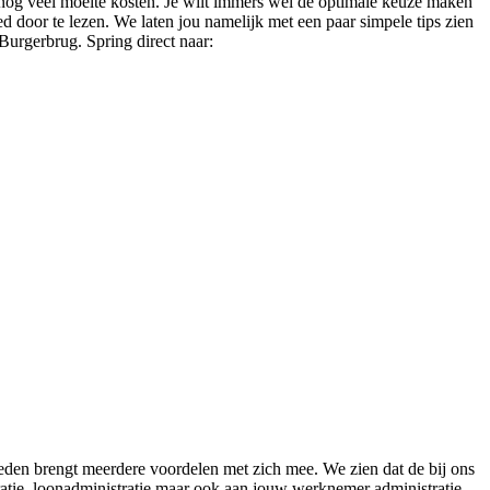
n nog veel moeite kosten. Je wilt immers wel de optimale keuze maken
ed door te lezen. We laten jou namelijk met een paar simpele tips zien
 Burgerbrug. Spring direct naar:
steden brengt meerdere voordelen met zich mee. We zien dat de bij ons
atie, loonadministratie maar ook aan jouw werknemer administratie.