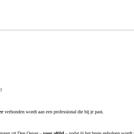
r?
er
verbonden wordt aan een professional die bij je past.
antoren uit Den Oever –
voor altijd
– zodat jij het beste geholpen wordt 