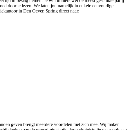
el tijd in beslag nemen. Je wilt immers wel de meest geschikte partij
 goed door te lezen. We laten jou namelijk in enkele eenvoudige
atiekantoor in Den Oever. Spring direct naar:
 handen geven brengt meerdere voordelen met zich mee. Wij maken
rbij denken aan de urenadministratie, loonadministratie maar ook aan