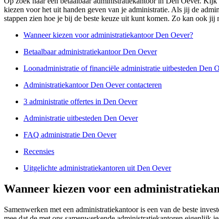
Op zoek naar een betaalbaar administratiekantoor in Den Oever. Kijk ni
kiezen voor het uit handen geven van je administratie. Als jij de admi
stappen zien hoe je bij de beste keuze uit kunt komen. Zo kan ook jij n
Wanneer kiezen voor administratiekantoor Den Oever?
Betaalbaar administratiekantoor Den Oever
Loonadministratie of financiële administratie uitbesteden Den 
Administratiekantoor Den Oever contacteren
3 administratie offertes in Den Oever
Administratie uitbesteden Den Oever
FAQ administratie Den Oever
Recensies
Uitgelichte administratiekantoren uit Den Oever
Wanneer kiezen voor een administratieka
Samenwerken met een administratiekantoor is een van de beste invest
mee dat de met ons samenwerkende administratiekantoren eigenlijk ied