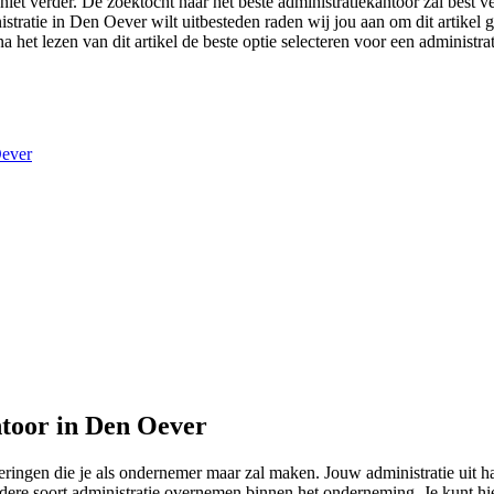
et verder. De zoektocht naar het beste administratiekantoor zal best ve
nistratie in Den Oever wilt uitbesteden raden wij jou aan om dit artikel
a het lezen van dit artikel de beste optie selecteren voor een administr
Oever
ntoor in Den Oever
eringen die je als ondernemer maar zal maken. Jouw administratie uit
ere soort administratie overnemen binnen het onderneming. Je kunt hie