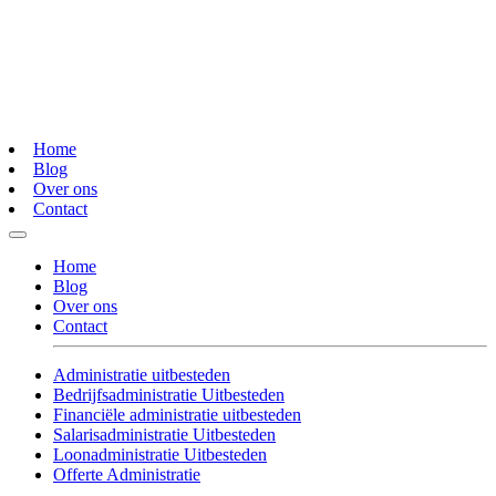
Home
Blog
Over ons
Contact
Home
Blog
Over ons
Contact
Administratie uitbesteden
Bedrijfsadministratie Uitbesteden
Financiële administratie uitbesteden
Salarisadministratie Uitbesteden
Loonadministratie Uitbesteden
Offerte Administratie