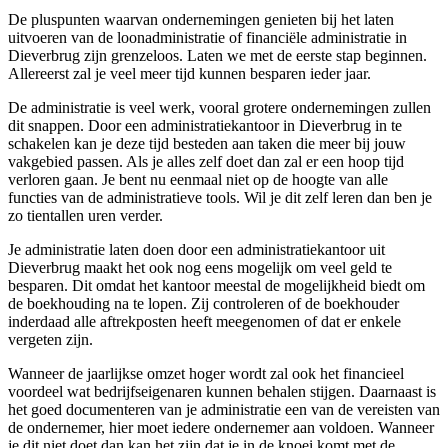
De pluspunten waarvan ondernemingen genieten bij het laten
uitvoeren van de loonadministratie of financiële administratie in
Dieverbrug zijn grenzeloos. Laten we met de eerste stap beginnen.
Allereerst zal je veel meer tijd kunnen besparen ieder jaar.
De administratie is veel werk, vooral grotere ondernemingen zullen
dit snappen. Door een administratiekantoor in Dieverbrug in te
schakelen kan je deze tijd besteden aan taken die meer bij jouw
vakgebied passen. Als je alles zelf doet dan zal er een hoop tijd
verloren gaan. Je bent nu eenmaal niet op de hoogte van alle
functies van de administratieve tools. Wil je dit zelf leren dan ben je
zo tientallen uren verder.
Je administratie laten doen door een administratiekantoor uit
Dieverbrug maakt het ook nog eens mogelijk om veel geld te
besparen. Dit omdat het kantoor meestal de mogelijkheid biedt om
de boekhouding na te lopen. Zij controleren of de boekhouder
inderdaad alle aftrekposten heeft meegenomen of dat er enkele
vergeten zijn.
Wanneer de jaarlijkse omzet hoger wordt zal ook het financieel
voordeel wat bedrijfseigenaren kunnen behalen stijgen. Daarnaast is
het goed documenteren van je administratie een van de vereisten van
de ondernemer, hier moet iedere ondernemer aan voldoen. Wanneer
je dit niet doet dan kan het zijn dat je in de knoei komt met de