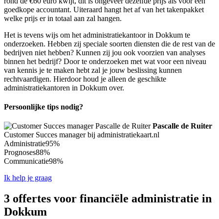
rond de €60 euro kwijt, dit is ongeveer dezelfde prijs als voor een
goedkope accountant. Uiteraard hangt het af van het takenpakket
welke prijs er in totaal aan zal hangen.
Het is tevens wijs om het administratiekantoor in Dokkum te
onderzoeken. Hebben zij speciale soorten diensten die de rest van de
bedrijven niet hebben? Kunnen zij jou ook voorzien van analyses
binnen het bedrijf? Door te onderzoeken met wat voor een niveau
van kennis je te maken hebt zal je jouw beslissing kunnen
rechtvaardigen. Hierdoor houd je alleen de geschikte
administratiekantoren in Dokkum over.
Persoonlijke tips nodig?
Pascalle de Ruiter
Customer Succes manager bij administratiekaart.nl
Administratie
95%
Prognoses
88%
Communicatie
98%
Ik help je graag
3 offertes voor financiële administratie in
Dokkum