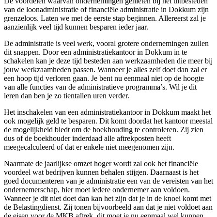
De voordelen waarvan ondernemingen genieten bij het uitbesteden
van de loonadministratie of financiële administratie in Dokkum zijn
grenzeloos. Laten we met de eerste stap beginnen. Allereerst zal je
aanzienlijk veel tijd kunnen besparen ieder jaar.
De administratie is veel werk, vooral grotere ondernemingen zullen
dit snappen. Door een administratiekantoor in Dokkum in te
schakelen kan je deze tijd besteden aan werkzaamheden die meer bij
jouw werkzaamheden passen. Wanneer je alles zelf doet dan zal er
een hoop tijd verloren gaan. Je bent nu eenmaal niet op de hoogte
van alle functies van de administratieve programma’s. Wil je dit
leren dan ben je zo tientallen uren verder.
Het inschakelen van een administratiekantoor in Dokkum maakt het
ook mogelijk geld te besparen. Dit komt doordat het kantoor meestal
de mogelijkheid biedt om de boekhouding te controleren. Zij zien
dus of de boekhouder inderdaad alle aftrekposten heeft
meegecalculeerd of dat er enkele niet meegenomen zijn.
Naarmate de jaarlijkse omzet hoger wordt zal ook het financiële
voordeel wat bedrijven kunnen behalen stijgen. Daarnaast is het
goed documenteren van je administratie een van de vereisten van het
ondernemerschap, hier moet iedere ondernemer aan voldoen.
Wanneer je dit niet doet dan kan het zijn dat je in de knoei komt met
de Belastingdienst. Zij tonen bijvoorbeeld aan dat je niet voldoet aan
de eisen voor de MKB aftrek, dit moet je nu eenmaal wel kunnen