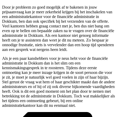
Door je probleem zo goed mogelijk af te bakenen in jouw
prijsaanvraag kan je meer zekerheid krijgen bij het inschakelen van
een administratiekantoor voor de financiële administratie in
Dokkum, ben dan ook specifiek bij het verzenden van de offerte.
Veel kantoren hebben graag contact met je, ben dus niet bang om
even op te bellen om bepaalde zaken na te vragen over de financiële
administratie in Dokkum. Als een kantoor niet genoeg informatie
heeft om je te assisteren dan weet je dit nu meteen. Zo bespaar je
onnodige frustratie, niets is vervelender dan een hoop tijd spenderen
aan een gesprek wat nergens heen leidt.
Als je een paar kanshebbers voor je neus hebt voor de financiële
administratie in Dokkum dan is het slim om een
kennismakingsgesprek in te roosteren. Tijdens deze eerste
ontmoeting kan je meer inzage krijgen in de soort persoon die voor
je zit, je moet je natuurlijk wel goed voelen in zijn of haar bijzijn.
Stel gerust de vraag wat hem of haar geschikter maakt dan de andere
administrateurs en of hij of zij ook diverse bijkomende vaardigheden
heeft. Ook is dit een goed moment om het plan door te nemen met
betrekking tot de administratie in Dokkum. Toch wat makkelijker als
het tijdens een ontmoeting gebeurt, bij een online
administratiekantoor kan dit nu eenmaal niet.