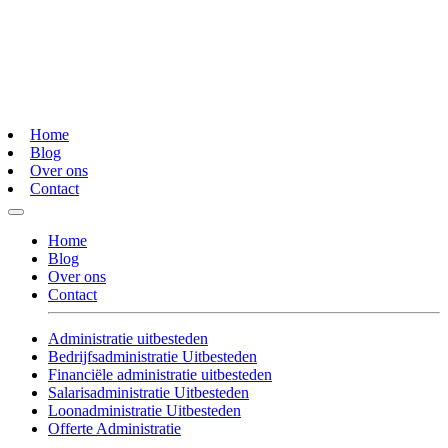
Home
Blog
Over ons
Contact
Home
Blog
Over ons
Contact
Administratie uitbesteden
Bedrijfsadministratie Uitbesteden
Financiële administratie uitbesteden
Salarisadministratie Uitbesteden
Loonadministratie Uitbesteden
Offerte Administratie