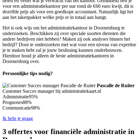
delen en vertel wat je verwacht van het kantoor. Gemiddeld ben je
voor een administratiekantoor per uur rond de €60 euro kwijt, dit is
dezelfde prijs als voor een goedkope accountant. Natuurlijk ligt het
aan het takenpakket welke prijs er in totaal aan hangt.
Het is ook wijs om het administratiekantoor in Doornenburg te
onderzoeken. Beschikken zij over speciale soorten diensten die
andere bedrijven niet hebben? Maken zij ook analyses binnen het
bedrijf? Door te onderzoeken met wat voor een niveau van expertise
je te maken hebt zal je jouw beslissing kunnen onderbouwen.
Hierdoor houd je alleen de beste administratiekantoren in
Doornenburg over.
Persoonlijke tips nodig?
Pascalle de Ruiter
Customer Succes manager bij administratiekaart.nl
Administratie
95%
Prognoses
88%
Communicatie
98%
Ik help je graag
3 offertes voor financiële administratie in