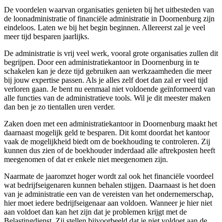
De voordelen waarvan organisaties genieten bij het uitbesteden van
de loonadministratie of financiële administratie in Doornenburg zijn
eindeloos. Laten we bij het begin beginnen. Allereerst zal je veel
meer tijd besparen jaarlijks.
De administratie is vrij veel werk, vooral grote organisaties zullen dit
begrijpen. Door een administratiekantoor in Doornenburg in te
schakelen kan je deze tijd gebruiken aan werkzaamheden die meer
bij jouw expertise passen. Als je alles zelf doet dan zal er veel tijd
verloren gaan. Je bent nu eenmaal niet voldoende geïnformeerd van
alle functies van de administratieve tools. Wil je dit meester maken
dan ben je zo tientallen uren verder.
Zaken doen met een administratiekantoor in Doornenburg maakt het
daarnaast mogelijk geld te besparen. Dit komt doordat het kantoor
vaak de mogelijkheid biedt om de boekhouding te controleren. Zij
kunnen dus zien of de boekhouder inderdaad alle aftrekposten heeft
meegenomen of dat er enkele niet meegenomen zijn.
Naarmate de jaaromzet hoger wordt zal ook het financiële voordeel
wat bedrijfseigenaren kunnen behalen stijgen. Daarnaast is het doen
van je administratie een van de vereisten van het ondernemerschap,
hier moet iedere bedrijfseigenaar aan voldoen. Wanneer je hier niet
aan voldoet dan kan het zijn dat je problemen krijgt met de
Belastingdienst. Zij stellen bijvoorbeeld dat je niet voldoet aan de