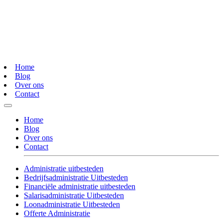
Home
Blog
Over ons
Contact
Home
Blog
Over ons
Contact
Administratie uitbesteden
Bedrijfsadministratie Uitbesteden
Financiële administratie uitbesteden
Salarisadministratie Uitbesteden
Loonadministratie Uitbesteden
Offerte Administratie