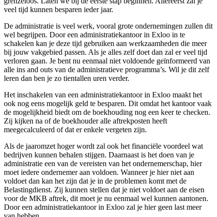
grenzeloos. Laten we bij de eerste stap beginnen. Allereerst zal je
veel tijd kunnen besparen ieder jaar.
De administratie is veel werk, vooral grote ondernemingen zullen dit
wel begrijpen. Door een administratiekantoor in Exloo in te
schakelen kan je deze tijd gebruiken aan werkzaamheden die meer
bij jouw vakgebied passen. Als je alles zelf doet dan zal er veel tijd
verloren gaan. Je bent nu eenmaal niet voldoende geïnformeerd van
alle ins and outs van de administratieve programma’s. Wil je dit zelf
leren dan ben je zo tientallen uren verder.
Het inschakelen van een administratiekantoor in Exloo maakt het
ook nog eens mogelijk geld te besparen. Dit omdat het kantoor vaak
de mogelijkheid biedt om de boekhouding nog een keer te checken.
Zij kijken na of de boekhouder alle aftrekposten heeft
meegecalculeerd of dat er enkele vergeten zijn.
Als de jaaromzet hoger wordt zal ook het financiële voordeel wat
bedrijven kunnen behalen stijgen. Daarnaast is het doen van je
administratie een van de vereisten van het ondernemerschap, hier
moet iedere ondernemer aan voldoen. Wanneer je hier niet aan
voldoet dan kan het zijn dat je in de problemen komt met de
Belastingdienst. Zij kunnen stellen dat je niet voldoet aan de eisen
voor de MKB aftrek, dit moet je nu eenmaal wel kunnen aantonen.
Door een administratiekantoor in Exloo zal je hier geen last meer
van hebben.