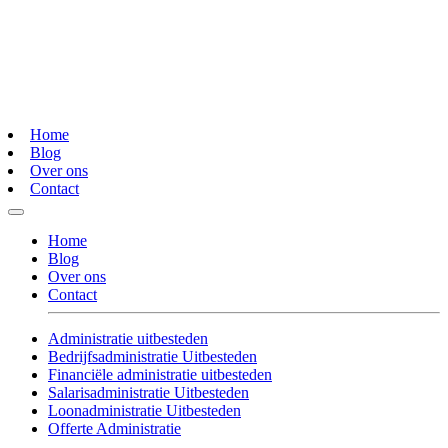
Home
Blog
Over ons
Contact
Home
Blog
Over ons
Contact
Administratie uitbesteden
Bedrijfsadministratie Uitbesteden
Financiële administratie uitbesteden
Salarisadministratie Uitbesteden
Loonadministratie Uitbesteden
Offerte Administratie