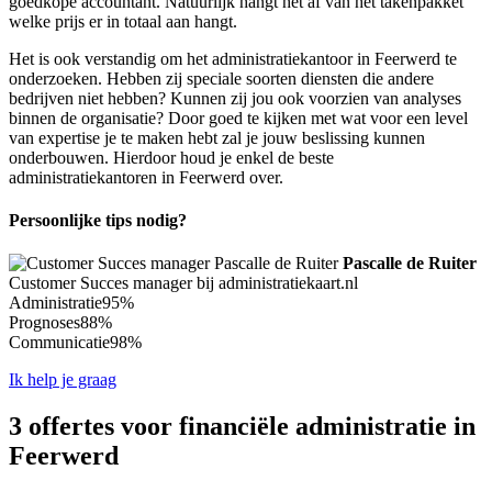
goedkope accountant. Natuurlijk hangt het af van het takenpakket
welke prijs er in totaal aan hangt.
Het is ook verstandig om het administratiekantoor in Feerwerd te
onderzoeken. Hebben zij speciale soorten diensten die andere
bedrijven niet hebben? Kunnen zij jou ook voorzien van analyses
binnen de organisatie? Door goed te kijken met wat voor een level
van expertise je te maken hebt zal je jouw beslissing kunnen
onderbouwen. Hierdoor houd je enkel de beste
administratiekantoren in Feerwerd over.
Persoonlijke tips nodig?
Pascalle de Ruiter
Customer Succes manager bij administratiekaart.nl
Administratie
95%
Prognoses
88%
Communicatie
98%
Ik help je graag
3 offertes voor financiële administratie in
Feerwerd