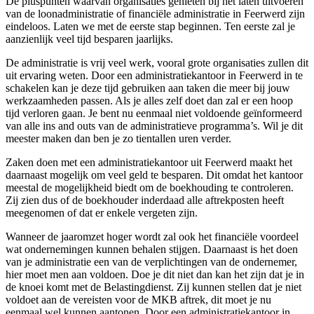
De pluspunten waarvan organisaties genieten bij het laten uitvoeren
van de loonadministratie of financiële administratie in Feerwerd zijn
eindeloos. Laten we met de eerste stap beginnen. Ten eerste zal je
aanzienlijk veel tijd besparen jaarlijks.
De administratie is vrij veel werk, vooral grote organisaties zullen dit
uit ervaring weten. Door een administratiekantoor in Feerwerd in te
schakelen kan je deze tijd gebruiken aan taken die meer bij jouw
werkzaamheden passen. Als je alles zelf doet dan zal er een hoop
tijd verloren gaan. Je bent nu eenmaal niet voldoende geïnformeerd
van alle ins and outs van de administratieve programma’s. Wil je dit
meester maken dan ben je zo tientallen uren verder.
Zaken doen met een administratiekantoor uit Feerwerd maakt het
daarnaast mogelijk om veel geld te besparen. Dit omdat het kantoor
meestal de mogelijkheid biedt om de boekhouding te controleren.
Zij zien dus of de boekhouder inderdaad alle aftrekposten heeft
meegenomen of dat er enkele vergeten zijn.
Wanneer de jaaromzet hoger wordt zal ook het financiële voordeel
wat ondernemingen kunnen behalen stijgen. Daarnaast is het doen
van je administratie een van de verplichtingen van de ondernemer,
hier moet men aan voldoen. Doe je dit niet dan kan het zijn dat je in
de knoei komt met de Belastingdienst. Zij kunnen stellen dat je niet
voldoet aan de vereisten voor de MKB aftrek, dit moet je nu
eenmaal wel kunnen aantonen. Door een administratiekantoor in