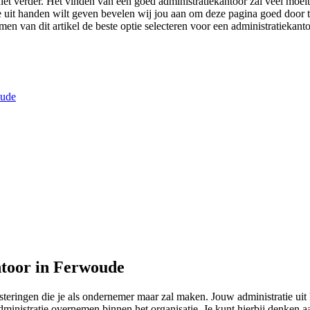
et verder. Het vinden van een goed administratiekantoor zal veel moeite
de uit handen wilt geven bevelen wij jou aan om deze pagina goed door t
en van dit artikel de beste optie selecteren voor een administratiekant
oude
ntoor in Ferwoude
vesteringen die je als ondernemer maar zal maken. Jouw administratie u
administratie overnemen binnen het organisatie. Je kunt hierbij denken 