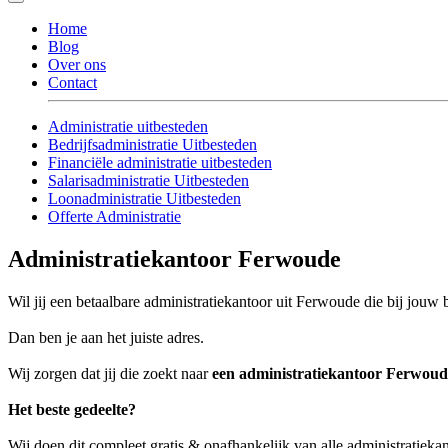
Home
Blog
Over ons
Contact
Administratie uitbesteden
Bedrijfsadministratie Uitbesteden
Financiële administratie uitbesteden
Salarisadministratie Uitbesteden
Loonadministratie Uitbesteden
Offerte Administratie
Administratiekantoor Ferwoude
Wil jij een betaalbare administratiekantoor uit Ferwoude die bij jouw b
Dan ben je aan het juiste adres.
Wij zorgen dat jij die zoekt naar
een administratiekantoor Ferwoud
Het beste gedeelte?
Wij doen dit compleet gratis & onafhankelijk van alle administratiek