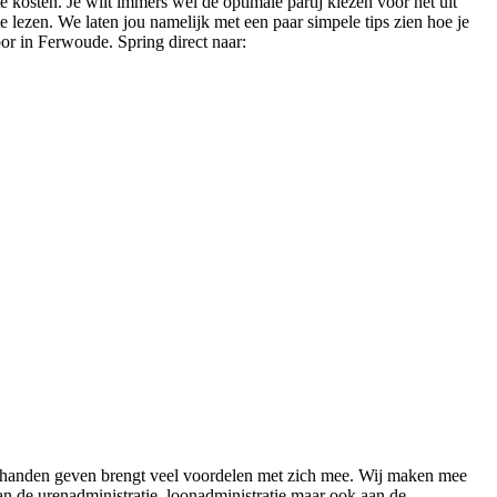
 kosten. Je wilt immers wel de optimale partij kiezen voor het uit
e lezen. We laten jou namelijk met een paar simpele tips zien hoe je
oor in Ferwoude. Spring direct naar:
it handen geven brengt veel voordelen met zich mee. Wij maken mee
aan de urenadministratie, loonadministratie maar ook aan de