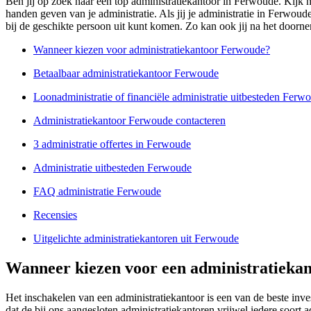
Ben jij op zoek naar een top administratiekantoor in Ferwoude. Kijk ni
handen geven van je administratie. Als jij je administratie in Ferwou
bij de geschikte persoon uit kunt komen. Zo kan ook jij na het doornem
Wanneer kiezen voor administratiekantoor Ferwoude?
Betaalbaar administratiekantoor Ferwoude
Loonadministratie of financiële administratie uitbesteden Ferw
Administratiekantoor Ferwoude contacteren
3 administratie offertes in Ferwoude
Administratie uitbesteden Ferwoude
FAQ administratie Ferwoude
Recensies
Uitgelichte administratiekantoren uit Ferwoude
Wanneer kiezen voor een administratieka
Het inschakelen van een administratiekantoor is een van de beste in
dat de bij ons aangesloten administratiekantoren vrijwel iedere soort 