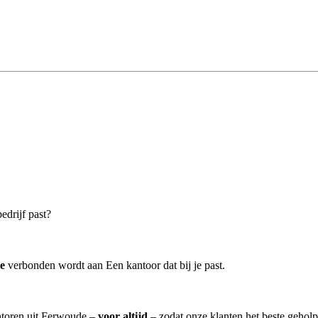
edrijf past?
e
verbonden wordt aan Een kantoor dat bij je past.
antoren uit Ferwoude –
voor altijd
– zodat onze klanten het beste gehol