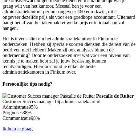
toekomstverwachtingen mede te delen en maak duidelijk wat je
graag wilt van het kantoor. Meestal ben je voor een
administratiekantoor per uur ongeveer €60 euro kwijt, dit is
ongeveer dezelfde prijs als voor een goedkope accountant. Uiteraard
hangt het af van het takenpakket welke prijs er in totaal aan zal
hangen.
Het is tevens slim om het administratiekantoor in Finkum te
onderzoeken. Hebben zij speciale soorten diensten die de rest van de
bedrijven niet hebben? Maken zij ook analyses binnen de
onderneming? Door te onderzoeken met wat voor een niveau van
kennis je te maken hebt zal je jouw beslissing kunnen
rechtvaardigen. Hierdoor houd je enkel de beste
administratiekantoren in Finkum over.
Persoonlijke tips nodig?
Pascalle de Ruiter
Customer Succes manager bij administratiekaart.nl
Administratie
95%
Prognoses
88%
Communicatie
98%
Ik help je graag