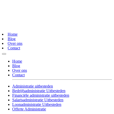
Home
Blog
Over ons
Contact
Home
Blog
Over ons
Contact
Administratie uitbesteden
Bedrijfsadministratie Uitbesteden
Financiële administratie uitbesteden
Salarisadministratie Uitbesteden
Loonadministratie Uitbesteden
Offerte Administratie