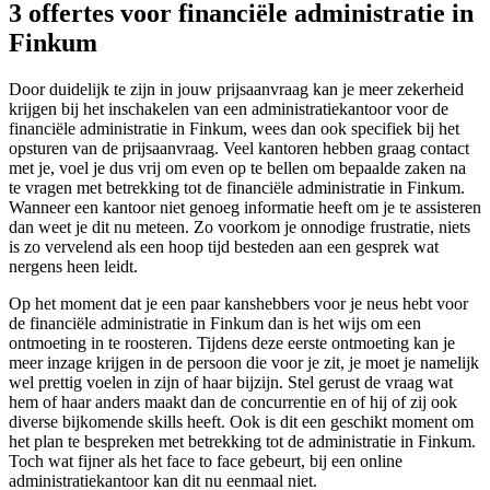
3 offertes voor financiële administratie in
Finkum
Door duidelijk te zijn in jouw prijsaanvraag kan je meer zekerheid
krijgen bij het inschakelen van een administratiekantoor voor de
financiële administratie in Finkum, wees dan ook specifiek bij het
opsturen van de prijsaanvraag. Veel kantoren hebben graag contact
met je, voel je dus vrij om even op te bellen om bepaalde zaken na
te vragen met betrekking tot de financiële administratie in Finkum.
Wanneer een kantoor niet genoeg informatie heeft om je te assisteren
dan weet je dit nu meteen. Zo voorkom je onnodige frustratie, niets
is zo vervelend als een hoop tijd besteden aan een gesprek wat
nergens heen leidt.
Op het moment dat je een paar kanshebbers voor je neus hebt voor
de financiële administratie in Finkum dan is het wijs om een
ontmoeting in te roosteren. Tijdens deze eerste ontmoeting kan je
meer inzage krijgen in de persoon die voor je zit, je moet je namelijk
wel prettig voelen in zijn of haar bijzijn. Stel gerust de vraag wat
hem of haar anders maakt dan de concurrentie en of hij of zij ook
diverse bijkomende skills heeft. Ook is dit een geschikt moment om
het plan te bespreken met betrekking tot de administratie in Finkum.
Toch wat fijner als het face to face gebeurt, bij een online
administratiekantoor kan dit nu eenmaal niet.