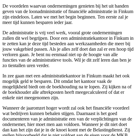
De voordelen waarvan ondernemingen genieten bij het uit handen
geven van de loonadministratie of financiële administratie in Finkum
zijn eindeloos. Laten we met het begin beginnen. Ten eerste zal je
meer tijd kunnen besparen ieder jaar.
De administratie is vrij veel werk, vooral grote ondernemingen
zullen dit wel begrijpen. Door een administratiekantoor in Finkum in
te zetten kan je deze tijd besteden aan werkzaamheden die meer bij
jouw vakgebied passen. Als je alles zelf doet dan zal er een hoop tijd
verloren gaan. Je bent nu eenmaal niet op de hoogte van alle
functies van de administratieve tools. Wil je dit zelf leren dan ben je
zo tientallen uren verder.
In zee gaan met een administratiekantoor in Finkum maakt het ook
mogelijk geld te besparen. Dit omdat het kantoor vaak de
mogelijkheid biedt om de boekhouding na te lopen. Zij kijken na of
de boekhouder alle aftrekposten heeft meegecalculeerd of dat er
enkele niet meegenomen zijn.
Wanneer de jaaromzet hoger wordt zal ook het financiële voordeel
wat bedrijven kunnen behalen stijgen. Daarnaast is het goed
documenteren van je administratie een van de verplichtingen van de
ondernemer, hier moet men aan voldoen. Wanneer je dit niet doet
dan kan het zijn dat je in de knoei komt met de Belastingdienst. Zij
stellen bijvoorbeeld dat je niet voldoet aan de eisen voor de MKB