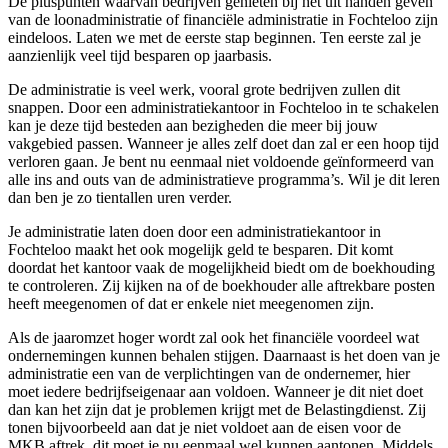
De pluspunten waarvan bedrijven genieten bij het uit handen geven
van de loonadministratie of financiële administratie in Fochteloo zijn
eindeloos. Laten we met de eerste stap beginnen. Ten eerste zal je
aanzienlijk veel tijd besparen op jaarbasis.
De administratie is veel werk, vooral grote bedrijven zullen dit
snappen. Door een administratiekantoor in Fochteloo in te schakelen
kan je deze tijd besteden aan bezigheden die meer bij jouw
vakgebied passen. Wanneer je alles zelf doet dan zal er een hoop tijd
verloren gaan. Je bent nu eenmaal niet voldoende geïnformeerd van
alle ins and outs van de administratieve programma’s. Wil je dit leren
dan ben je zo tientallen uren verder.
Je administratie laten doen door een administratiekantoor in
Fochteloo maakt het ook mogelijk geld te besparen. Dit komt
doordat het kantoor vaak de mogelijkheid biedt om de boekhouding
te controleren. Zij kijken na of de boekhouder alle aftrekbare posten
heeft meegenomen of dat er enkele niet meegenomen zijn.
Als de jaaromzet hoger wordt zal ook het financiële voordeel wat
ondernemingen kunnen behalen stijgen. Daarnaast is het doen van je
administratie een van de verplichtingen van de ondernemer, hier
moet iedere bedrijfseigenaar aan voldoen. Wanneer je dit niet doet
dan kan het zijn dat je problemen krijgt met de Belastingdienst. Zij
tonen bijvoorbeeld aan dat je niet voldoet aan de eisen voor de
MKB aftrek, dit moet je nu eenmaal wel kunnen aantonen. Middels