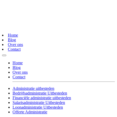
Home
Blog
Over ons
Contact
Home
Blog
Over ons
Contact
Administratie uitbesteden
Bedrijfsadministratie Uitbesteden
Financiële administratie uitbesteden
Salarisadministratie Uitbesteden
Loonadministratie Uitbesteden
Offerte Administratie