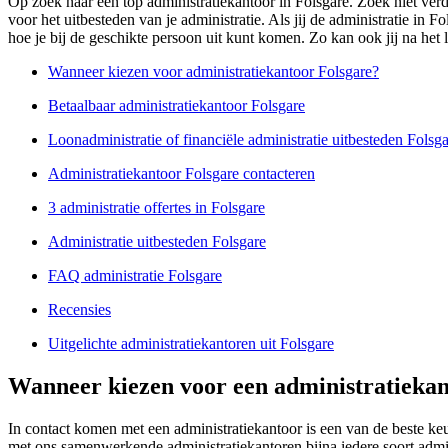
Op zoek naar een top administratiekantoor in Folsgare. Zoek niet verd
voor het uitbesteden van je administratie. Als jij de administratie in
hoe je bij de geschikte persoon uit kunt komen. Zo kan ook jij na het 
Wanneer kiezen voor administratiekantoor Folsgare?
Betaalbaar administratiekantoor Folsgare
Loonadministratie of financiële administratie uitbesteden Folsg
Administratiekantoor Folsgare contacteren
3 administratie offertes in Folsgare
Administratie uitbesteden Folsgare
FAQ administratie Folsgare
Recensies
Uitgelichte administratiekantoren uit Folsgare
Wanneer kiezen voor een administratiekan
In contact komen met een administratiekantoor is een van de beste k
met ons samenwerkende administratiekantoren bijna iedere soort admin