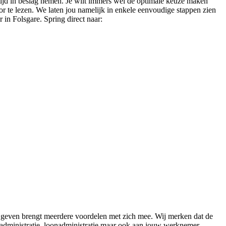
 tijd in beslag nemen. Je wilt immers wel de optimale keuze maken
oor te lezen. We laten jou namelijk in enkele eenvoudige stappen zien
 in Folsgare. Spring direct naar:
en geven brengt meerdere voordelen met zich mee. Wij merken dat de
enadministratie, loonadministratie maar ook aan jouw werknemer