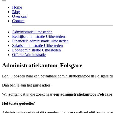
Home
Blog
Over ons
Contact
Administratie uitbesteden
Bedrijfsadministratie Uitbesteden
Financiële administratie uitbesteden
Salarisadministratie Uitbesteden
Loonadministratie Uitbesteden
Offerte Administratie
Administratiekantoor Folsgare
Ben jij opzoek naar een betaalbare administratiekantoor in Folsgare di
Dan ben je aan het juiste adres.
Wij zorgen dat jij die zoekt naar
een administratiekantoor Folsgare
Het tofste gedeelte?
Administratiekaart doet dit compleet gratis & onafhankelijk van alle a