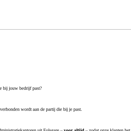
e bij jouw bedrijf past?
verbonden wordt aan de partij die bij je past.
dministratiekantoren uit Folsgare –
voor altijd
– zodat onze klanten het