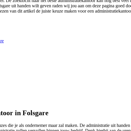
er. De zoektocht naar het beste administratiekantoor kan nog best veel
 Folsgare uit handen wilt geven raden wij jou aan om deze pagina goed d
lezen van dit artikel de juiste keuze maken voor een administratiekantoor
are
toor in Folsgare
euzes die je als ondernemer maar zal maken. De administratie uit hand
istratie zullen vervullen binnen jouw bedrijf. Denk hierbij aan de ur