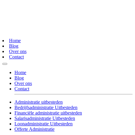
Home
Blog
Over ons
Contact
Home
Blog
Over ons
Contact
Administratie uitbesteden
Bedrijfsadministratie Uitbesteden
Financiële administratie uitbesteden
Salarisadministratie Uitbesteden
Loonadministratie Uitbesteden
Offerte Administratie