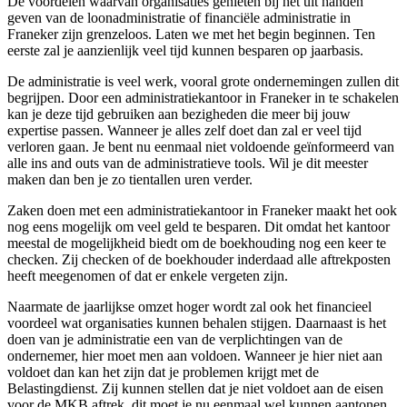
De voordelen waarvan organisaties genieten bij het uit handen
geven van de loonadministratie of financiële administratie in
Franeker zijn grenzeloos. Laten we met het begin beginnen. Ten
eerste zal je aanzienlijk veel tijd kunnen besparen op jaarbasis.
De administratie is veel werk, vooral grote ondernemingen zullen dit
begrijpen. Door een administratiekantoor in Franeker in te schakelen
kan je deze tijd gebruiken aan bezigheden die meer bij jouw
expertise passen. Wanneer je alles zelf doet dan zal er veel tijd
verloren gaan. Je bent nu eenmaal niet voldoende geïnformeerd van
alle ins and outs van de administratieve tools. Wil je dit meester
maken dan ben je zo tientallen uren verder.
Zaken doen met een administratiekantoor in Franeker maakt het ook
nog eens mogelijk om veel geld te besparen. Dit omdat het kantoor
meestal de mogelijkheid biedt om de boekhouding nog een keer te
checken. Zij checken of de boekhouder inderdaad alle aftrekposten
heeft meegenomen of dat er enkele vergeten zijn.
Naarmate de jaarlijkse omzet hoger wordt zal ook het financieel
voordeel wat organisaties kunnen behalen stijgen. Daarnaast is het
doen van je administratie een van de verplichtingen van de
ondernemer, hier moet men aan voldoen. Wanneer je hier niet aan
voldoet dan kan het zijn dat je problemen krijgt met de
Belastingdienst. Zij kunnen stellen dat je niet voldoet aan de eisen
voor de MKB aftrek, dit moet je nu eenmaal wel kunnen aantonen.