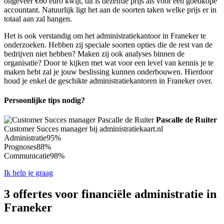
ongeveer €60 euro kwijt, dit is dezelfde prijs als voor een goedkope
accountant. Natuurlijk ligt het aan de soorten taken welke prijs er in
totaal aan zal hangen.
Het is ook verstandig om het administratiekantoor in Franeker te
onderzoeken. Hebben zij speciale soorten opties die de rest van de
bedrijven niet hebben? Maken zij ook analyses binnen de
organisatie? Door te kijken met wat voor een level van kennis je te
maken hebt zal je jouw beslissing kunnen onderbouwen. Hierdoor
houd je enkel de geschikte administratiekantoren in Franeker over.
Persoonlijke tips nodig?
Pascalle de Ruiter
Customer Succes manager bij administratiekaart.nl
Administratie
95%
Prognoses
88%
Communicatie
98%
Ik help je graag
3 offertes voor financiële administratie in
Franeker