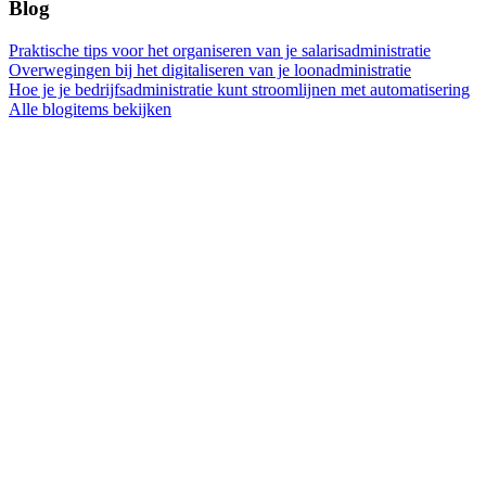
Blog
Praktische tips voor het organiseren van je salarisadministratie
Overwegingen bij het digitaliseren van je loonadministratie
Hoe je je bedrijfsadministratie kunt stroomlijnen met automatisering
Alle blogitems bekijken