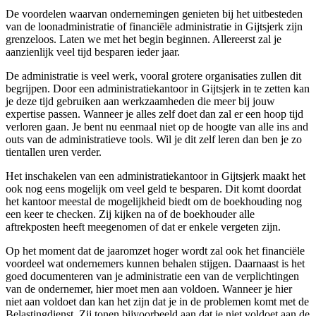
De voordelen waarvan ondernemingen genieten bij het uitbesteden
van de loonadministratie of financiële administratie in Gijtsjerk zijn
grenzeloos. Laten we met het begin beginnen. Allereerst zal je
aanzienlijk veel tijd besparen ieder jaar.
De administratie is veel werk, vooral grotere organisaties zullen dit
begrijpen. Door een administratiekantoor in Gijtsjerk in te zetten kan
je deze tijd gebruiken aan werkzaamheden die meer bij jouw
expertise passen. Wanneer je alles zelf doet dan zal er een hoop tijd
verloren gaan. Je bent nu eenmaal niet op de hoogte van alle ins and
outs van de administratieve tools. Wil je dit zelf leren dan ben je zo
tientallen uren verder.
Het inschakelen van een administratiekantoor in Gijtsjerk maakt het
ook nog eens mogelijk om veel geld te besparen. Dit komt doordat
het kantoor meestal de mogelijkheid biedt om de boekhouding nog
een keer te checken. Zij kijken na of de boekhouder alle
aftrekposten heeft meegenomen of dat er enkele vergeten zijn.
Op het moment dat de jaaromzet hoger wordt zal ook het financiële
voordeel wat ondernemers kunnen behalen stijgen. Daarnaast is het
goed documenteren van je administratie een van de verplichtingen
van de ondernemer, hier moet men aan voldoen. Wanneer je hier
niet aan voldoet dan kan het zijn dat je in de problemen komt met de
Belastingdienst. Zij tonen bijvoorbeeld aan dat je niet voldoet aan de