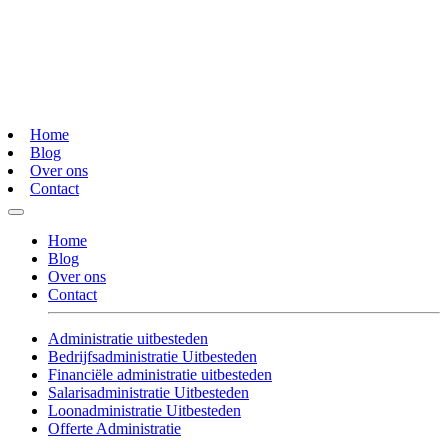
Home
Blog
Over ons
Contact
Home
Blog
Over ons
Contact
Administratie uitbesteden
Bedrijfsadministratie Uitbesteden
Financiële administratie uitbesteden
Salarisadministratie Uitbesteden
Loonadministratie Uitbesteden
Offerte Administratie