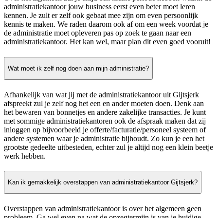
administratiekantoor jouw business eerst even beter moet leren
kennen. Je zult er zelf ook gebaat mee zijn om even persoonlijk
kennis te maken. We raden daarom ook af om een week voordat je
de administratie moet opleveren pas op zoek te gaan naar een
administratiekantoor. Het kan wel, maar plan dit even goed vooruit!
Wat moet ik zelf nog doen aan mijn administratie?
Afhankelijk van wat jij met de administratiekantoor uit Gijtsjerk
afspreekt zul je zelf nog het een en ander moeten doen. Denk aan
het bewaren van bonnetjes en andere zakelijke transacties. Je kunt
met sommige administratiekantoren ook de afspraak maken dat zij
inloggen op bijvoorbeeld je offerte/facturatie/personeel systeem of
andere systemen waar je administratie bijhoudt. Zo kun je een het
grootste gedeelte uitbesteden, echter zul je altijd nog een klein beetje
werk hebben.
Kan ik gemakkelijk overstappen van administratiekantoor Gijtsjerk?
Overstappen van administratiekantoor is over het algemeen geen
probleem. Ga wel even na wat de opzegtermijn is van je huidige