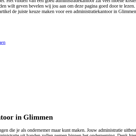
rder. Het vinden van een goed administratiekantoor zal veel moeite kos
nden wilt geven bevelen wij jou aan om deze pagina goed door te lezen. 
rtikel de juiste keuze maken voor een administratiekantoor in Glimmen.
men
ntoor in Glimmen
eringen die je als ondernemer maar kunt maken. Jouw administratie uitb
inistratie uit handen zullen nemen binnen het onderneming. Denk hierb