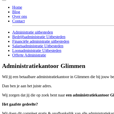
Home
Blog
Over ons
Contact
Administratie uitbesteden
Bedrijfsadministratie Uitbesteden
Financiële administratie uitbesteden
Salarisadministratie Uitbesteden
Loonadministratie Uitbesteden
Offerte Administratie
Administratiekantoor Glimmen
Wil jij een betaalbare administratiekantoor in Glimmen die bij jouw be
Dan ben je aan het juiste adres.
Wij zorgen dat jij die op zoek bent naar
een administratiekantoor 
Het gaafste gedeelte?
Wij doen dit compleet gratis & onafhankelijk van alle administratiek