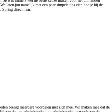
ten. Je wilt immers wel de beste keuze maken voor het uit handen
We laten jou namelijk met een paar simpele tips zien hoe je bij de
 Spring direct naar:
esteden brengt meerdere voordelen met zich mee. Wij maken mee dat de
ij aan de urenadministratie, loonadministratie maar ook aan de