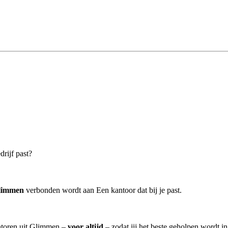
drijf past?
Glimmen
verbonden wordt aan Een kantoor dat bij je past.
antoren uit Glimmen –
voor altijd
– zodat jij het beste geholpen wordt i