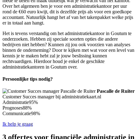
mede te delen en maak duidelijk wat je verwacht van het kantoor.
Over het algemeen ben je voor een administratiekantoor per uur
rond de €60 euro kwijt, dit is dezelfde prijs als voor een goedkope
accountant. Natuurlijk hangt het af van het takenpakket welke prijs
er in totaal aan hangt.
Het is tevens verstandig om het administratiekantoor in Goutum te
onderzoeken. Hebben zij speciale soorten opties die andere
bedrijven niet hebben? Kunnen zij jou ook voorzien van analyses
binnen de onderneming? Door te kijken met wat voor een level van
kennis je te maken hebt zal je jouw beslissing kunnen
rechtvaardigen. Hierdoor houd je enkel de geschikte
administratiekantoren in Goutum over.
Persoonlijke tips nodig?
Pascalle de Ruiter
Customer Succes manager bij administratiekaart.nl
Administratie
95%
Prognoses
88%
Communicatie
98%
Ik help je graag
3 offertes voor financiële administratie in