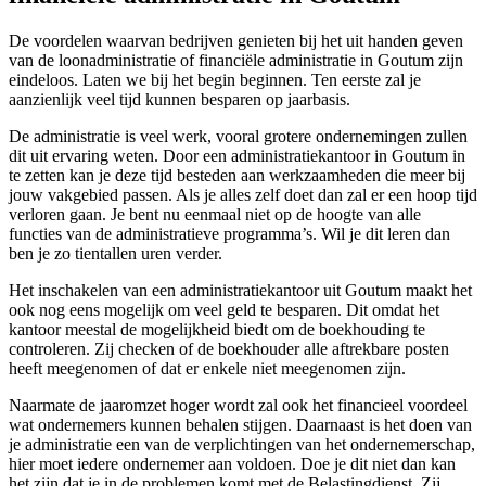
De voordelen waarvan bedrijven genieten bij het uit handen geven
van de loonadministratie of financiële administratie in Goutum zijn
eindeloos. Laten we bij het begin beginnen. Ten eerste zal je
aanzienlijk veel tijd kunnen besparen op jaarbasis.
De administratie is veel werk, vooral grotere ondernemingen zullen
dit uit ervaring weten. Door een administratiekantoor in Goutum in
te zetten kan je deze tijd besteden aan werkzaamheden die meer bij
jouw vakgebied passen. Als je alles zelf doet dan zal er een hoop tijd
verloren gaan. Je bent nu eenmaal niet op de hoogte van alle
functies van de administratieve programma’s. Wil je dit leren dan
ben je zo tientallen uren verder.
Het inschakelen van een administratiekantoor uit Goutum maakt het
ook nog eens mogelijk om veel geld te besparen. Dit omdat het
kantoor meestal de mogelijkheid biedt om de boekhouding te
controleren. Zij checken of de boekhouder alle aftrekbare posten
heeft meegenomen of dat er enkele niet meegenomen zijn.
Naarmate de jaaromzet hoger wordt zal ook het financieel voordeel
wat ondernemers kunnen behalen stijgen. Daarnaast is het doen van
je administratie een van de verplichtingen van het ondernemerschap,
hier moet iedere ondernemer aan voldoen. Doe je dit niet dan kan
het zijn dat je in de problemen komt met de Belastingdienst. Zij