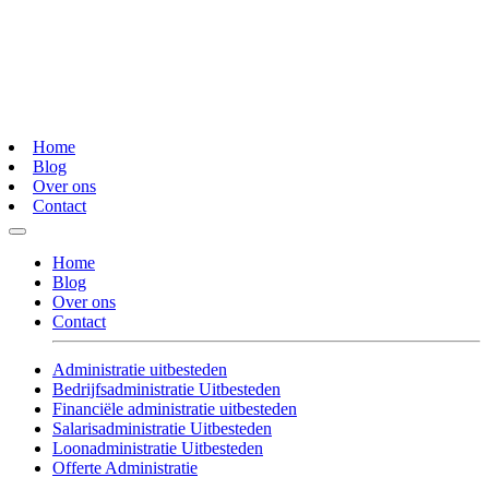
Home
Blog
Over ons
Contact
Home
Blog
Over ons
Contact
Administratie uitbesteden
Bedrijfsadministratie Uitbesteden
Financiële administratie uitbesteden
Salarisadministratie Uitbesteden
Loonadministratie Uitbesteden
Offerte Administratie