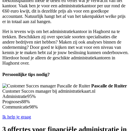
toekomstplannen mede te delen en vertel wat je verwacht van het
kantoor. Vaak ben je voor een administratiekantoor per uur rond de
€60 euro kwijt, dit is dezelfde prijs als voor een goedkope
accountant. Natuurlijk hangt het af van het takenpakket welke prijs
er in totaal aan zal hangen.
Het is tevens wijs om het administratiekantoor in Haghorst na te
trekken. Beschikken zij over speciale soorten specialisaties die
andere bedrijven niet hebben? Maken zij ook analyses binnen de
onderneming? Door goed te kijken met wat voor een niveau van
kennis je te maken hebt zal je jouw beslissing kunnen onderbouwen.
Hierdoor houd je alleen de geschikte administratiekantoren in
Haghorst over.
Persoonlijke tips nodig?
Pascalle de Ruiter
Customer Succes manager bij administratiekaart.nl
Administratie
95%
Prognoses
88%
Communicatie
98%
Ik help je graag
3 offertes voor financiële administratie in