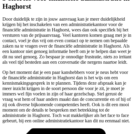
Haghorst
Door duidelijk te zijn in jouw aanvraag kan je meer duidelijkheid
krijgen bij het inschakelen van een administratiekantoor voor de
financiële administratie in Haghorst, wees dan ook specifiek bij het
versturen van de prijsaanvraag. Veel kantoren komen graag met je in
contact, voel je dus vrij om even contact op te nemen om bepaalde
zaken na te vragen over de financiële administratie in Haghorst. Als
een kantoor niet genoeg informatie heeft om je te helpen dan weet je
dit nu snel genoeg. Zo bespaar je onnodige frustratie, niets zo irritant
als veel tijd besteden aan een conversatie die nergens naartoe leidt.
Op het moment dat je een paar kanshebbers voor je neus hebt voor
de financiële administratie in Haghorst dan is het wijs om een
kennismakingsgesprek in te plannen. Tijdens deze afspraak kan je
meer inzicht krijgen in de soort persoon die voor je zit, je moet je
immers wel fijn voelen in zijn of haar gezelschap. Stel gerust de
vraag wat hem of haar anders maakt dan de concurrentie en of hij of
zij ook diverse bijkomende competenties heeft. Ook is dit een mooi
moment om de details te bespreken met betrekking tot de
administratie in Haghorst. Toch wat makkelijker als het face to face
gebeurt, bij een online administratiekantoor kan dit nu eenmaal niet.