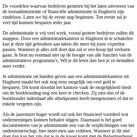
De voordelen waarvan bedrijven genieten bij het laten uitvoeren van
de loonadministratie of financiële administratie in Haghorst zijn
eindeloos. Laten we bij de eerste stap beginnen. Ten eerste zal je
veel tijd kunnen besparen ieder jaar.
De administratie is vrij veel werk, vooral grotere bedrijven zullen dit
snappen. Door een administratiekantoor in Haghorst in te schakelen
kan je deze tijd gebruiken aan taken die meer bij jouw expertise
passen. Wanneer je alles zelf doet dan zal er een hoop tijd verloren
gaan. Je bent nu eenmaal niet op de hoogte van alle functies van de
administratieve programma’s. Wil je dit leren dan ben je zo tientallen
uren verder.
Je administratie uit handen geven aan een administratiekantoor uit
Haghorst maakt het ook nog eens mogelijk om veel geld te
besparen. Dit komt doordat het kantoor vaak de mogelijkheid biedt
om de boekhouding nog een keer te checken. Zij zien dus of de
boekhouder inderdaad alle aftrekposten heeft meegenomen of dat er
enkele vergeten zijn.
Als de jaaromzet hoger wordt zal ook het financieel voordeel wat
ondernemingen kunnen behalen stijgen. Daarnaast is het goed
documenteren van je administratie een van de verplichtingen van het
ondernemerschap, hier moet men aan voldoen. Wanneer je dit niet
doet dan kan het zijn dat je in de knoei komt met de Belastingdienst.