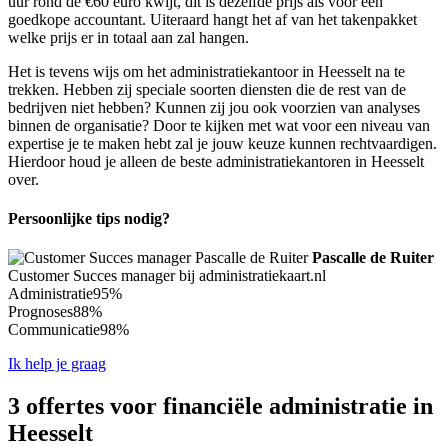
uur rond de €60 euro kwijt, dit is dezelfde prijs als voor een
goedkope accountant. Uiteraard hangt het af van het takenpakket
welke prijs er in totaal aan zal hangen.
Het is tevens wijs om het administratiekantoor in Heesselt na te
trekken. Hebben zij speciale soorten diensten die de rest van de
bedrijven niet hebben? Kunnen zij jou ook voorzien van analyses
binnen de organisatie? Door te kijken met wat voor een niveau van
expertise je te maken hebt zal je jouw keuze kunnen rechtvaardigen.
Hierdoor houd je alleen de beste administratiekantoren in Heesselt
over.
Persoonlijke tips nodig?
Pascalle de Ruiter
Customer Succes manager bij administratiekaart.nl
Administratie
95%
Prognoses
88%
Communicatie
98%
Ik help je graag
3 offertes voor financiële administratie in
Heesselt