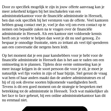
Door zo specifiek mogelijk te zijn in jouw offerte aanvraag kan je
meer zekerheid krijgen bij het inschakelen van een
administratiekantoor voor de financiële administratie in Heesselt,
ben dan ook specifiek bij het versturen van de offerte. Veel kantoren
hebben graag contact met je, voel je dus vrij om even contact op te
nemen om bepaalde zaken na te vragen over de financiële
administratie in Heesselt. Als een kantoor niet voldoende kennis
heeft om je verder te helpen dan weet je dit nu snel genoeg. Zo
bespaar je onnodige frustratie, niets zo irritant als veel tijd spenderen
aan een conversatie die nergens heen leidt.
Op het moment dat je een paar kanshebbers voor je hebt voor de
financiële administratie in Heesselt dan is het aan te raden om een
ontmoeting in te plannen. Tijdens deze eerste ontmoeting kan je
meer inzage krijgen in de soort persoon die voor je zit, je moet je
natuurlijk wel fijn voelen in zijn of haar bijzijn. Stel gerust de vraag
wat hem of haar anders maakt dan de andere administrateurs en of
hij of zij ook diverse soorten bijkomende vaardigheden heeft.
Tevens is dit een goed moment om de strategie te bespreken met
betrekking tot de administratie in Heesselt. Toch wat makkelijker als
het face to face gebeurt, bij een online administratiekantoor kan dit
nu eenmaal niet.