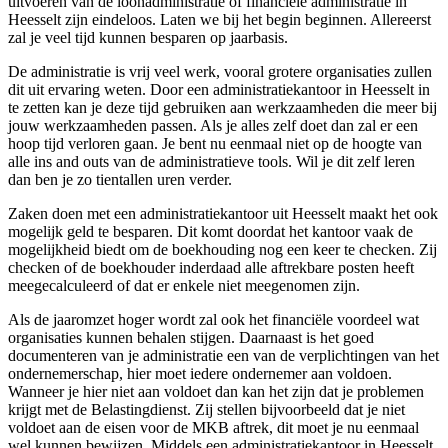
uitvoeren van de loonadministratie of financiële administratie in
Heesselt zijn eindeloos. Laten we bij het begin beginnen. Allereerst
zal je veel tijd kunnen besparen op jaarbasis.
De administratie is vrij veel werk, vooral grotere organisaties zullen
dit uit ervaring weten. Door een administratiekantoor in Heesselt in
te zetten kan je deze tijd gebruiken aan werkzaamheden die meer bij
jouw werkzaamheden passen. Als je alles zelf doet dan zal er een
hoop tijd verloren gaan. Je bent nu eenmaal niet op de hoogte van
alle ins and outs van de administratieve tools. Wil je dit zelf leren
dan ben je zo tientallen uren verder.
Zaken doen met een administratiekantoor uit Heesselt maakt het ook
mogelijk geld te besparen. Dit komt doordat het kantoor vaak de
mogelijkheid biedt om de boekhouding nog een keer te checken. Zij
checken of de boekhouder inderdaad alle aftrekbare posten heeft
meegecalculeerd of dat er enkele niet meegenomen zijn.
Als de jaaromzet hoger wordt zal ook het financiële voordeel wat
organisaties kunnen behalen stijgen. Daarnaast is het goed
documenteren van je administratie een van de verplichtingen van het
ondernemerschap, hier moet iedere ondernemer aan voldoen.
Wanneer je hier niet aan voldoet dan kan het zijn dat je problemen
krijgt met de Belastingdienst. Zij stellen bijvoorbeeld dat je niet
voldoet aan de eisen voor de MKB aftrek, dit moet je nu eenmaal
wel kunnen bewijzen. Middels een administratiekantoor in Heesselt