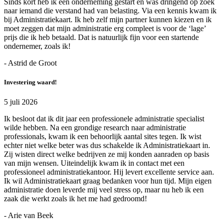
Sinds kort heb ik een onderneming gestart en was dringend op zoek
naar iemand die verstand had van belasting. Via een kennis kwam ik
bij Administratiekaart. Ik heb zelf mijn partner kunnen kiezen en ik
moet zeggen dat mijn administratie erg compleet is voor de ‘lage’
prijs die ik heb betaald. Dat is natuurlijk fijn voor een startende
ondernemer, zoals ik!
- Astrid de Groot
Investering waard!
5 juli 2026
Ik besloot dat ik dit jaar een professionele administratie specialist
wilde hebben. Na een grondige research naar administratie
professionals, kwam ik een behoorlijk aantal sites tegen. Ik wist
echter niet welke beter was dus schakelde ik Administratiekaart in.
Zij wisten direct welke bedrijven ze mij konden aanraden op basis
van mijn wensen. Uiteindelijk kwam ik in contact met een
professioneel administratiekantoor. Hij levert excellente service aan.
Ik wil Administratiekaart graag bedanken voor hun tijd. Mijn eigen
administratie doen leverde mij veel stress op, maar nu heb ik een
zaak die werkt zoals ik het me had gedroomd!
- Arie van Beek