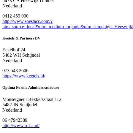
5473 CA Heeswijk Dinther
Nederland
0412 459 000
http://www.soestacc.com/?
utm_source=local&utm_medium=organic&utm_campaign=HeeswijkD
Keetels & Partners BV
Eekelhof 24
5482 WH Schijndel
Nederland
073 543 2606
https://www.keetels.nl/
Optima Forma Administratieburo
Monseigneur Bekkersstraat 112
5482 JN Schijndel
Nederland
06 47942389
http://www.o-f-a.nl/