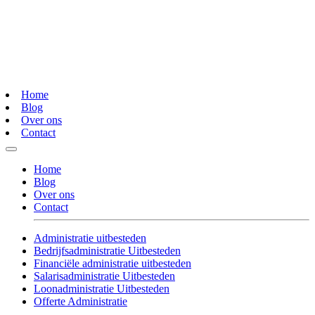
Home
Blog
Over ons
Contact
Home
Blog
Over ons
Contact
Administratie uitbesteden
Bedrijfsadministratie Uitbesteden
Financiële administratie uitbesteden
Salarisadministratie Uitbesteden
Loonadministratie Uitbesteden
Offerte Administratie