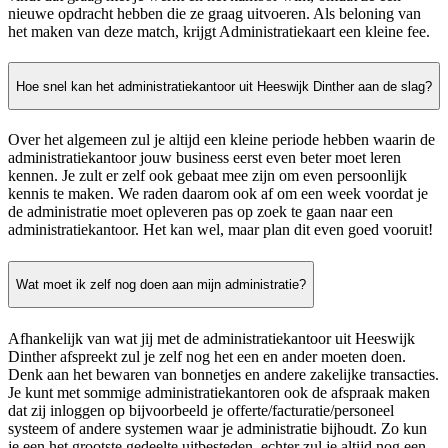
nieuwe opdracht hebben die ze graag uitvoeren. Als beloning van
het maken van deze match, krijgt Administratiekaart een kleine fee.
Hoe snel kan het administratiekantoor uit Heeswijk Dinther aan de slag?
Over het algemeen zul je altijd een kleine periode hebben waarin de
administratiekantoor jouw business eerst even beter moet leren
kennen. Je zult er zelf ook gebaat mee zijn om even persoonlijk
kennis te maken. We raden daarom ook af om een week voordat je
de administratie moet opleveren pas op zoek te gaan naar een
administratiekantoor. Het kan wel, maar plan dit even goed vooruit!
Wat moet ik zelf nog doen aan mijn administratie?
Afhankelijk van wat jij met de administratiekantoor uit Heeswijk
Dinther afspreekt zul je zelf nog het een en ander moeten doen.
Denk aan het bewaren van bonnetjes en andere zakelijke transacties.
Je kunt met sommige administratiekantoren ook de afspraak maken
dat zij inloggen op bijvoorbeeld je offerte/facturatie/personeel
systeem of andere systemen waar je administratie bijhoudt. Zo kun
je een het grootste gedeelte uitbesteden, echter zul je altijd nog een