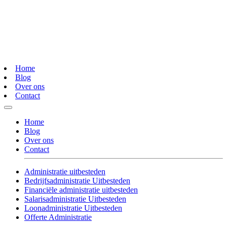
Home
Blog
Over ons
Contact
Home
Blog
Over ons
Contact
Administratie uitbesteden
Bedrijfsadministratie Uitbesteden
Financiële administratie uitbesteden
Salarisadministratie Uitbesteden
Loonadministratie Uitbesteden
Offerte Administratie