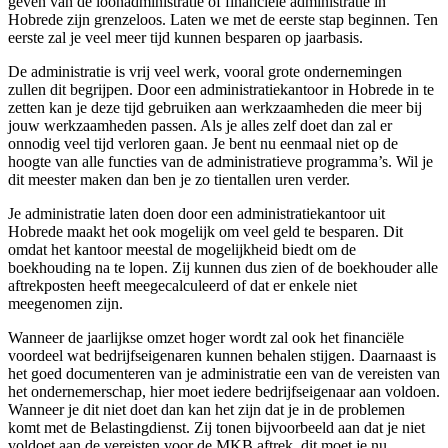
geven van de loonadministratie of financiële administratie in
Hobrede zijn grenzeloos. Laten we met de eerste stap beginnen. Ten
eerste zal je veel meer tijd kunnen besparen op jaarbasis.
De administratie is vrij veel werk, vooral grote ondernemingen
zullen dit begrijpen. Door een administratiekantoor in Hobrede in te
zetten kan je deze tijd gebruiken aan werkzaamheden die meer bij
jouw werkzaamheden passen. Als je alles zelf doet dan zal er
onnodig veel tijd verloren gaan. Je bent nu eenmaal niet op de
hoogte van alle functies van de administratieve programma’s. Wil je
dit meester maken dan ben je zo tientallen uren verder.
Je administratie laten doen door een administratiekantoor uit
Hobrede maakt het ook mogelijk om veel geld te besparen. Dit
omdat het kantoor meestal de mogelijkheid biedt om de
boekhouding na te lopen. Zij kunnen dus zien of de boekhouder alle
aftrekposten heeft meegecalculeerd of dat er enkele niet
meegenomen zijn.
Wanneer de jaarlijkse omzet hoger wordt zal ook het financiële
voordeel wat bedrijfseigenaren kunnen behalen stijgen. Daarnaast is
het goed documenteren van je administratie een van de vereisten van
het ondernemerschap, hier moet iedere bedrijfseigenaar aan voldoen.
Wanneer je dit niet doet dan kan het zijn dat je in de problemen
komt met de Belastingdienst. Zij tonen bijvoorbeeld aan dat je niet
voldoet aan de vereisten voor de MKB aftrek, dit moet je nu