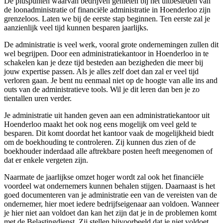
De pluspunten waarvan bedrijven genieten bij het uitbesteden van
de loonadministratie of financiële administratie in Hoenderloo zijn
grenzeloos. Laten we bij de eerste stap beginnen. Ten eerste zal je
aanzienlijk veel tijd kunnen besparen jaarlijks.
De administratie is veel werk, vooral grote ondernemingen zullen dit
wel begrijpen. Door een administratiekantoor in Hoenderloo in te
schakelen kan je deze tijd besteden aan bezigheden die meer bij
jouw expertise passen. Als je alles zelf doet dan zal er veel tijd
verloren gaan. Je bent nu eenmaal niet op de hoogte van alle ins and
outs van de administratieve tools. Wil je dit leren dan ben je zo
tientallen uren verder.
Je administratie uit handen geven aan een administratiekantoor uit
Hoenderloo maakt het ook nog eens mogelijk om veel geld te
besparen. Dit komt doordat het kantoor vaak de mogelijkheid biedt
om de boekhouding te controleren. Zij kunnen dus zien of de
boekhouder inderdaad alle aftrekbare posten heeft meegenomen of
dat er enkele vergeten zijn.
Naarmate de jaarlijkse omzet hoger wordt zal ook het financiële
voordeel wat ondernemers kunnen behalen stijgen. Daarnaast is het
goed documenteren van je administratie een van de vereisten van de
ondernemer, hier moet iedere bedrijfseigenaar aan voldoen. Wanneer
je hier niet aan voldoet dan kan het zijn dat je in de problemen komt
met de Belastingdienst. Zij stellen bijvoorbeeld dat je niet voldoet