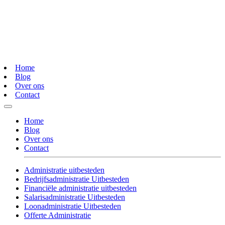
Home
Blog
Over ons
Contact
Home
Blog
Over ons
Contact
Administratie uitbesteden
Bedrijfsadministratie Uitbesteden
Financiële administratie uitbesteden
Salarisadministratie Uitbesteden
Loonadministratie Uitbesteden
Offerte Administratie