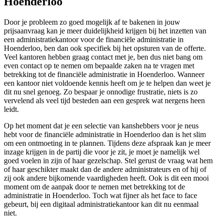
Hoenderloo
Door je probleem zo goed mogelijk af te bakenen in jouw
prijsaanvraag kan je meer duidelijkheid krijgen bij het inzetten van
een administratiekantoor voor de financiële administratie in
Hoenderloo, ben dan ook specifiek bij het opsturen van de offerte.
Veel kantoren hebben graag contact met je, ben dus niet bang om
even contact op te nemen om bepaalde zaken na te vragen met
betrekking tot de financiële administratie in Hoenderloo. Wanneer
een kantoor niet voldoende kennis heeft om je te helpen dan weet je
dit nu snel genoeg. Zo bespaar je onnodige frustratie, niets is zo
vervelend als veel tijd besteden aan een gesprek wat nergens heen
leidt.
Op het moment dat je een selectie van kanshebbers voor je neus
hebt voor de financiële administratie in Hoenderloo dan is het slim
om een ontmoeting in te plannen. Tijdens deze afspraak kan je meer
inzage krijgen in de partij die voor je zit, je moet je namelijk wel
goed voelen in zijn of haar gezelschap. Stel gerust de vraag wat hem
of haar geschikter maakt dan de andere administrateurs en of hij of
zij ook andere bijkomende vaardigheden heeft. Ook is dit een mooi
moment om de aanpak door te nemen met betrekking tot de
administratie in Hoenderloo. Toch wat fijner als het face to face
gebeurt, bij een digitaal administratiekantoor kan dit nu eenmaal
niet.