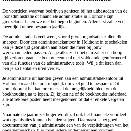
De voordelen waarvan bedrijven genieten bij het uitbesteden van de
loonadministratie of financiële administratie in Holthone zijn
grenzeloos. Laten we met het begin beginnen. Allereerst zal je veel
meer tijd kunnen besparen jaarlijks.
De administratie is veel werk, vooral grote organisaties zullen dit
snappen. Door een administratiekantoor in Holthone in te schakelen
kan je deze tijd gebruiken aan taken die meer bij jouw
werkzaamheden passen. Als je alles zelf doet dan zal er een hoop
tijd verloren gaan. Je bent nu eenmaal niet voldoende geïnformeerd
van alle functies van de administratieve tools. Wil je dit leren dan
ben je zo tientallen uren verder.
Je administratie uit handen geven aan een administratiekantoor uit
Holthone maakt het ook mogelijk om veel geld te besparen. Dit
komt doordat het kantoor meestal de mogelijkheid biedt om de
boekhouding na te lopen. Zij kijken na of de boekhouder inderdaad
alle aftrekbare posten heeft meegenomen of dat er enkele vergeten
zijn.
Naarmate de jaaromzet hoger wordt zal ook het financiële voordeel
wat organisaties kunnen behalen stijgen. Daarnaast is het goed
documenteren van je administratie een van de verplichtingen van het
ondernemerschap, hier moet iedere ondernemer aan voldoen.