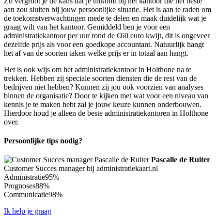
Zo vergroot je de kans dat je uitkomt bij het kantoor die het beste
aan zou sluiten bij jouw persoonlijke situatie. Het is aan te raden om
de toekomstverwachtingen mede te delen en maak duidelijk wat je
graag wilt van het kantoor. Gemiddeld ben je voor een
administratiekantoor per uur rond de €60 euro kwijt, dit is ongeveer
dezelfde prijs als voor een goedkope accountant. Natuurlijk hangt
het af van de soorten taken welke prijs er in totaal aan hangt.
Het is ook wijs om het administratiekantoor in Holthone na te
trekken. Hebben zij speciale soorten diensten die de rest van de
bedrijven niet hebben? Kunnen zij jou ook voorzien van analyses
binnen de organisatie? Door te kijken met wat voor een niveau van
kennis je te maken hebt zal je jouw keuze kunnen onderbouwen.
Hierdoor houd je alleen de beste administratiekantoren in Holthone
over.
Persoonlijke tips nodig?
Pascalle de Ruiter
Customer Succes manager bij administratiekaart.nl
Administratie
95%
Prognoses
88%
Communicatie
98%
Ik help je graag