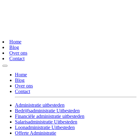
Home
Blog
Over ons
Contact
Home
Blog
Over ons
Contact
Administratie uitbesteden
Bedrijfsadministratie Uitbesteden
Financiële administratie uitbesteden
Salarisadministratie Uitbesteden
Loonadministratie Uitbesteden
Offerte Administratie