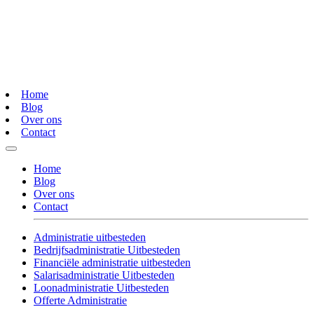
Home
Blog
Over ons
Contact
Home
Blog
Over ons
Contact
Administratie uitbesteden
Bedrijfsadministratie Uitbesteden
Financiële administratie uitbesteden
Salarisadministratie Uitbesteden
Loonadministratie Uitbesteden
Offerte Administratie