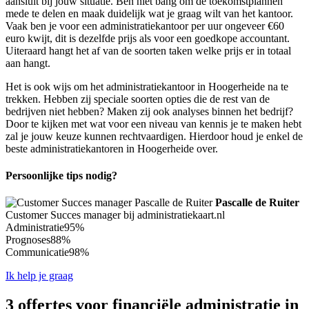
aansluit bij jouw situatie. Ben niet bang om de toekomstplannen
mede te delen en maak duidelijk wat je graag wilt van het kantoor.
Vaak ben je voor een administratiekantoor per uur ongeveer €60
euro kwijt, dit is dezelfde prijs als voor een goedkope accountant.
Uiteraard hangt het af van de soorten taken welke prijs er in totaal
aan hangt.
Het is ook wijs om het administratiekantoor in Hoogerheide na te
trekken. Hebben zij speciale soorten opties die de rest van de
bedrijven niet hebben? Maken zij ook analyses binnen het bedrijf?
Door te kijken met wat voor een niveau van kennis je te maken hebt
zal je jouw keuze kunnen rechtvaardigen. Hierdoor houd je enkel de
beste administratiekantoren in Hoogerheide over.
Persoonlijke tips nodig?
Pascalle de Ruiter
Customer Succes manager bij administratiekaart.nl
Administratie
95%
Prognoses
88%
Communicatie
98%
Ik help je graag
3 offertes voor financiële administratie in