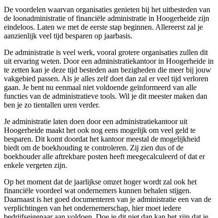
De voordelen waarvan organisaties genieten bij het uitbesteden van
de loonadministratie of financiële administratie in Hoogerheide zijn
eindeloos. Laten we met de eerste stap beginnen. Allereerst zal je
aanzienlijk veel tijd besparen op jaarbasis.
De administratie is veel werk, vooral grotere organisaties zullen dit
uit ervaring weten. Door een administratiekantoor in Hoogerheide in
te zetten kan je deze tijd besteden aan bezigheden die meer bij jouw
vakgebied passen. Als je alles zelf doet dan zal er veel tijd verloren
gaan. Je bent nu eenmaal niet voldoende geïnformeerd van alle
functies van de administratieve tools. Wil je dit meester maken dan
ben je zo tientallen uren verder.
Je administratie laten doen door een administratiekantoor uit
Hoogerheide maakt het ook nog eens mogelijk om veel geld te
besparen. Dit komt doordat het kantoor meestal de mogelijkheid
biedt om de boekhouding te controleren. Zij zien dus of de
boekhouder alle aftrekbare posten heeft meegecalculeerd of dat er
enkele vergeten zijn.
Op het moment dat de jaarlijkse omzet hoger wordt zal ook het
financiële voordeel wat ondernemers kunnen behalen stijgen.
Daarnaast is het goed documenteren van je administratie een van de
verplichtingen van het ondernemerschap, hier moet iedere
bedrijfseigenaar aan voldoen. Doe je dit niet dan kan het zijn dat je