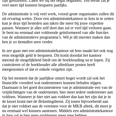
zijn grenzeloos. Laten we bij het begin beginnen. Ten eerste zal je
veel meer tijd kunnen besparen jaarlijks.
De administratie is vrij veel werk, vooral grote organisaties zullen dit
uit ervaring weten. Door een administratiekantoor in Iens in te zetten
kan je deze tijd besteden aan taken die meer bij jouw expertise
passen. Wanneer je alles zelf doet dan zal er veel tijd verloren gaan.
Je bent nu eenmaal niet voldoende geïnformeerd van alle functies
van de administratieve programma’s. Wil je dit meester maken dan
ben je zo tientallen uren verder.
In zee gaan met een administratiekantoor uit Iens maakt het ook nog
eens mogelijk geld te besparen. Dit komt doordat het kantoor
meestal de mogelijkheid biedt om de boekhouding na te lopen. Zij
controleren of de boekhouder alle aftrekbare posten heeft
meegenomen of dat er enkele vergeten zijn.
Op het moment dat de jaarlijkse omzet hoger wordt zal ook het
financiële voordeel wat ondernemers kunnen behalen stijgen.
Daarnaast is het goed documenteren van je administratie een van de
verplichtingen van de ondernemer, hier moet iedere ondernemer aan
voldoen. Wanneer je hier niet aan voldoet dan kan het zijn dat je in
de knoei komt met de Belastingdienst. Zij tonen bijvoorbeeld aan
dat je niet voldoet aan de vereisten voor de MKB aftrek, dit moet je
nu eenmaal wel kunnen aantonen. Middels een administratiekantoor
in Iens zal je hier geen problemen meer mee hebben.