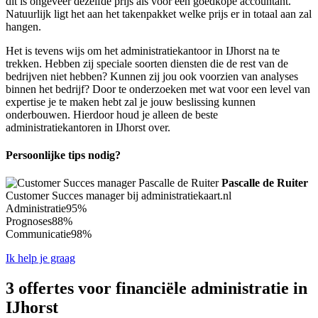
dit is ongeveer dezelfde prijs als voor een goedkope accountant.
Natuurlijk ligt het aan het takenpakket welke prijs er in totaal aan zal
hangen.
Het is tevens wijs om het administratiekantoor in IJhorst na te
trekken. Hebben zij speciale soorten diensten die de rest van de
bedrijven niet hebben? Kunnen zij jou ook voorzien van analyses
binnen het bedrijf? Door te onderzoeken met wat voor een level van
expertise je te maken hebt zal je jouw beslissing kunnen
onderbouwen. Hierdoor houd je alleen de beste
administratiekantoren in IJhorst over.
Persoonlijke tips nodig?
Pascalle de Ruiter
Customer Succes manager bij administratiekaart.nl
Administratie
95%
Prognoses
88%
Communicatie
98%
Ik help je graag
3 offertes voor financiële administratie in
IJhorst