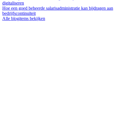
digitaliseren
Hoe een goed beheerde salarisadministratie kan bijdragen aan
bedrijfscontinuïteit
Alle blogitems bekijken