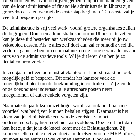
De voordelen waarvan bedrijven genieten bij het uit handen geven
van de loonadministratie of financiële administratie in IJhorst zijn
grenzeloos. Laten we met de eerste stap beginnen. Ten eerste zal je
veel tijd besparen jaarlijks.
De administratie is vrij veel werk, vooral grotere organisaties zullen
dit begrijpen. Door een administratiekantoor in IJhorst in te zetten
kan je deze tijd besteden aan werkzaamheden die meer bij jouw
vakgebied passen. Als je alles zelf doet dan zal er onnodig veel tijd
verloren gaan. Je bent nu eenmaal niet op de hoogte van alle ins and
outs van de administratieve tools. Wil je dit leren dan ben je zo
tientallen uren verder.
In zee gaan met een administratiekantoor in IJhorst maakt het ook
mogelijk geld te besparen. Dit omdat het kantoor vaak de
mogelijkheid biedt om de boekhouding te controleren. Zij zien dus
of de boekhouder inderdaad alle aftrekbare posten heeft
meegenomen of dat er enkele vergeten zijn.
Naarmate de jaarlijkse omzet hoger wordt zal ook het financieel
voordeel wat bedrijven kunnen behalen stijgen. Daarnaast is het
doen van je administratie een van de vereisten van het
ondernemerschap, hier moet men aan voldoen. Doe je dit niet dan
kan het zijn dat je in de knoei komt met de Belastingdienst. Zij
kunnen stellen dat je niet voldoet aan de eisen voor de MKB aftrek,
dit moet je nu eenmaal wel kunnen aantonen. Door een