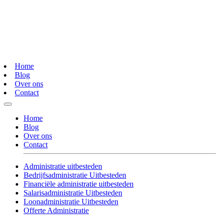
Home
Blog
Over ons
Contact
Home
Blog
Over ons
Contact
Administratie uitbesteden
Bedrijfsadministratie Uitbesteden
Financiële administratie uitbesteden
Salarisadministratie Uitbesteden
Loonadministratie Uitbesteden
Offerte Administratie