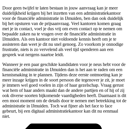
Door geen twijfel te laten bestaan in jouw aanvraag kan je meer
duidelijkheid krijgen bij het inzetten van een administratiekantoor
voor de financiële administratie in IJmuiden, ben dan ook duidelijk
bij het opsturen van de prijsaanvraag. Veel kantoren komen graag
met je in contact, voel je dus vrij om even contact op te nemen om
bepaalde zaken na te vragen over de financiële administratie in
IJmuiden. Als een kantoor niet voldoende kennis heeft om je te
assisteren dan weet je dit nu snel genoeg. Zo voorkom je onnodige
frustratie, niets is zo vervelend als veel tijd spenderen aan een
gesprek wat nergens naartoe leidt.
Wanneer je een paar geschikte kandidaten voor je neus hebt voor de
financiële administratie in IJmuiden dan is het aan te raden om een
kennismaking in te plannen. Tijdens deze eerste ontmoeting kan je
meer inzage krijgen in de soort persoon die tegenover je zit, je moet
je immers wel goed voelen in zijn of haar gezelschap. Vraag gerust
wat hem of haar anders maakt dan de andere partijen en of hij of zij
ook diverse soorten bijkomende vaardigheden heeft. Daarnaast is dit
een mooi moment om de details door te nemen met betrekking tot de
administratie in IJmuiden. Toch wat fijner als het face to face
gebeurt, bij een digitaal administratiekantoor kan dit nu eenmaal
niet.