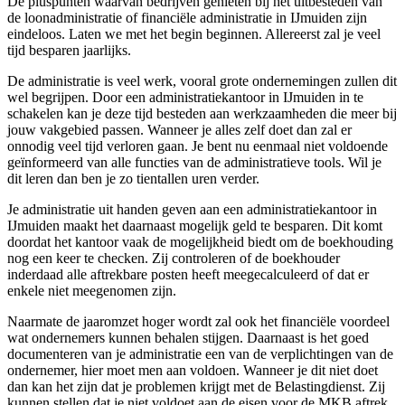
De pluspunten waarvan bedrijven genieten bij het uitbesteden van
de loonadministratie of financiële administratie in IJmuiden zijn
eindeloos. Laten we met het begin beginnen. Allereerst zal je veel
tijd besparen jaarlijks.
De administratie is veel werk, vooral grote ondernemingen zullen dit
wel begrijpen. Door een administratiekantoor in IJmuiden in te
schakelen kan je deze tijd besteden aan werkzaamheden die meer bij
jouw vakgebied passen. Wanneer je alles zelf doet dan zal er
onnodig veel tijd verloren gaan. Je bent nu eenmaal niet voldoende
geïnformeerd van alle functies van de administratieve tools. Wil je
dit leren dan ben je zo tientallen uren verder.
Je administratie uit handen geven aan een administratiekantoor in
IJmuiden maakt het daarnaast mogelijk geld te besparen. Dit komt
doordat het kantoor vaak de mogelijkheid biedt om de boekhouding
nog een keer te checken. Zij controleren of de boekhouder
inderdaad alle aftrekbare posten heeft meegecalculeerd of dat er
enkele niet meegenomen zijn.
Naarmate de jaaromzet hoger wordt zal ook het financiële voordeel
wat ondernemers kunnen behalen stijgen. Daarnaast is het goed
documenteren van je administratie een van de verplichtingen van de
ondernemer, hier moet men aan voldoen. Wanneer je dit niet doet
dan kan het zijn dat je problemen krijgt met de Belastingdienst. Zij
kunnen stellen dat je niet voldoet aan de eisen voor de MKB aftrek,