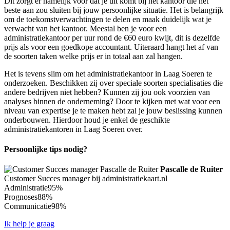
Dit zorgt er namelijk voor dat je uit komt bij het kantoor die het
beste aan zou sluiten bij jouw persoonlijke situatie. Het is belangrijk
om de toekomstverwachtingen te delen en maak duidelijk wat je
verwacht van het kantoor. Meestal ben je voor een
administratiekantoor per uur rond de €60 euro kwijt, dit is dezelfde
prijs als voor een goedkope accountant. Uiteraard hangt het af van
de soorten taken welke prijs er in totaal aan zal hangen.
Het is tevens slim om het administratiekantoor in Laag Soeren te
onderzoeken. Beschikken zij over speciale soorten specialisaties die
andere bedrijven niet hebben? Kunnen zij jou ook voorzien van
analyses binnen de onderneming? Door te kijken met wat voor een
niveau van expertise je te maken hebt zal je jouw beslissing kunnen
onderbouwen. Hierdoor houd je enkel de geschikte
administratiekantoren in Laag Soeren over.
Persoonlijke tips nodig?
Pascalle de Ruiter
Customer Succes manager bij administratiekaart.nl
Administratie
95%
Prognoses
88%
Communicatie
98%
Ik help je graag