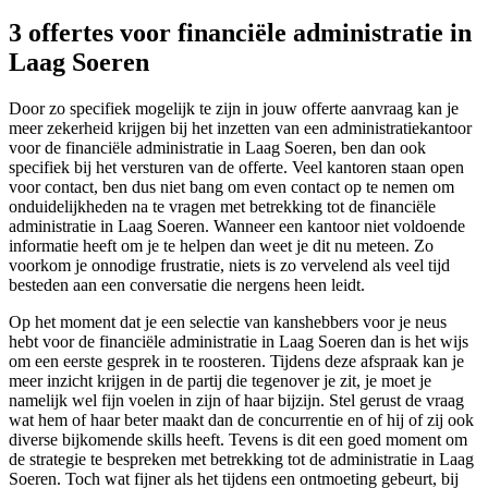
3 offertes voor financiële administratie in
Laag Soeren
Door zo specifiek mogelijk te zijn in jouw offerte aanvraag kan je
meer zekerheid krijgen bij het inzetten van een administratiekantoor
voor de financiële administratie in Laag Soeren, ben dan ook
specifiek bij het versturen van de offerte. Veel kantoren staan open
voor contact, ben dus niet bang om even contact op te nemen om
onduidelijkheden na te vragen met betrekking tot de financiële
administratie in Laag Soeren. Wanneer een kantoor niet voldoende
informatie heeft om je te helpen dan weet je dit nu meteen. Zo
voorkom je onnodige frustratie, niets is zo vervelend als veel tijd
besteden aan een conversatie die nergens heen leidt.
Op het moment dat je een selectie van kanshebbers voor je neus
hebt voor de financiële administratie in Laag Soeren dan is het wijs
om een eerste gesprek in te roosteren. Tijdens deze afspraak kan je
meer inzicht krijgen in de partij die tegenover je zit, je moet je
namelijk wel fijn voelen in zijn of haar bijzijn. Stel gerust de vraag
wat hem of haar beter maakt dan de concurrentie en of hij of zij ook
diverse bijkomende skills heeft. Tevens is dit een goed moment om
de strategie te bespreken met betrekking tot de administratie in Laag
Soeren. Toch wat fijner als het tijdens een ontmoeting gebeurt, bij