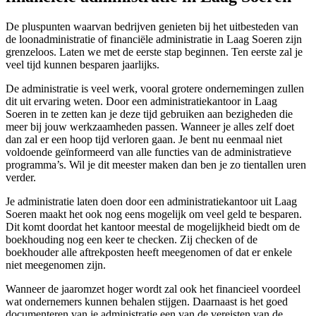
De pluspunten waarvan bedrijven genieten bij het uitbesteden van
de loonadministratie of financiële administratie in Laag Soeren zijn
grenzeloos. Laten we met de eerste stap beginnen. Ten eerste zal je
veel tijd kunnen besparen jaarlijks.
De administratie is veel werk, vooral grotere ondernemingen zullen
dit uit ervaring weten. Door een administratiekantoor in Laag
Soeren in te zetten kan je deze tijd gebruiken aan bezigheden die
meer bij jouw werkzaamheden passen. Wanneer je alles zelf doet
dan zal er een hoop tijd verloren gaan. Je bent nu eenmaal niet
voldoende geïnformeerd van alle functies van de administratieve
programma’s. Wil je dit meester maken dan ben je zo tientallen uren
verder.
Je administratie laten doen door een administratiekantoor uit Laag
Soeren maakt het ook nog eens mogelijk om veel geld te besparen.
Dit komt doordat het kantoor meestal de mogelijkheid biedt om de
boekhouding nog een keer te checken. Zij checken of de
boekhouder alle aftrekposten heeft meegenomen of dat er enkele
niet meegenomen zijn.
Wanneer de jaaromzet hoger wordt zal ook het financieel voordeel
wat ondernemers kunnen behalen stijgen. Daarnaast is het goed
documenteren van je administratie een van de vereisten van de