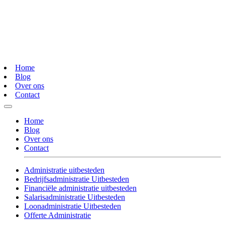
Home
Blog
Over ons
Contact
Home
Blog
Over ons
Contact
Administratie uitbesteden
Bedrijfsadministratie Uitbesteden
Financiële administratie uitbesteden
Salarisadministratie Uitbesteden
Loonadministratie Uitbesteden
Offerte Administratie