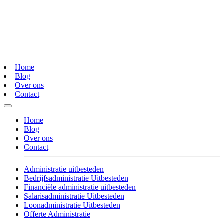
Home
Blog
Over ons
Contact
Home
Blog
Over ons
Contact
Administratie uitbesteden
Bedrijfsadministratie Uitbesteden
Financiële administratie uitbesteden
Salarisadministratie Uitbesteden
Loonadministratie Uitbesteden
Offerte Administratie