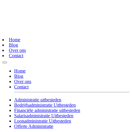
Home
Blog
Over ons
Contact
Home
Blog
Over ons
Contact
Administratie uitbesteden
Bedrijfsadministratie Uitbesteden
Financiële administratie uitbesteden
Salarisadministratie Uitbesteden
Loonadministratie Uitbesteden
Offerte Administratie