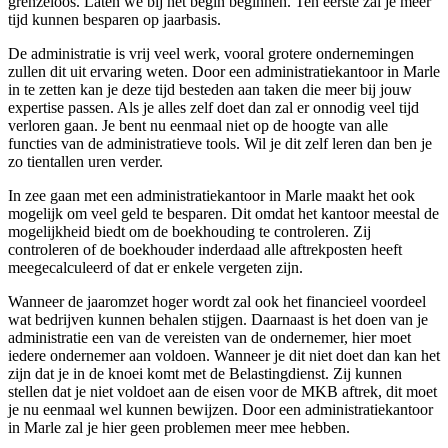
grenzeloos. Laten we bij het begin beginnen. Ten eerste zal je meer
tijd kunnen besparen op jaarbasis.
De administratie is vrij veel werk, vooral grotere ondernemingen
zullen dit uit ervaring weten. Door een administratiekantoor in Marle
in te zetten kan je deze tijd besteden aan taken die meer bij jouw
expertise passen. Als je alles zelf doet dan zal er onnodig veel tijd
verloren gaan. Je bent nu eenmaal niet op de hoogte van alle
functies van de administratieve tools. Wil je dit zelf leren dan ben je
zo tientallen uren verder.
In zee gaan met een administratiekantoor in Marle maakt het ook
mogelijk om veel geld te besparen. Dit omdat het kantoor meestal de
mogelijkheid biedt om de boekhouding te controleren. Zij
controleren of de boekhouder inderdaad alle aftrekposten heeft
meegecalculeerd of dat er enkele vergeten zijn.
Wanneer de jaaromzet hoger wordt zal ook het financieel voordeel
wat bedrijven kunnen behalen stijgen. Daarnaast is het doen van je
administratie een van de vereisten van de ondernemer, hier moet
iedere ondernemer aan voldoen. Wanneer je dit niet doet dan kan het
zijn dat je in de knoei komt met de Belastingdienst. Zij kunnen
stellen dat je niet voldoet aan de eisen voor de MKB aftrek, dit moet
je nu eenmaal wel kunnen bewijzen. Door een administratiekantoor
in Marle zal je hier geen problemen meer mee hebben.