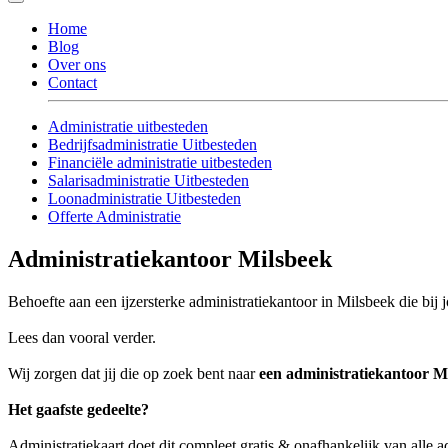
Home
Blog
Over ons
Contact
Administratie uitbesteden
Bedrijfsadministratie Uitbesteden
Financiële administratie uitbesteden
Salarisadministratie Uitbesteden
Loonadministratie Uitbesteden
Offerte Administratie
Administratiekantoor Milsbeek
Behoefte aan een ijzersterke administratiekantoor in Milsbeek die bij 
Lees dan vooral verder.
Wij zorgen dat jij die op zoek bent naar
een administratiekantoor M
Het gaafste gedeelte?
Administratiekaart doet dit compleet gratis & onafhankelijk van alle 