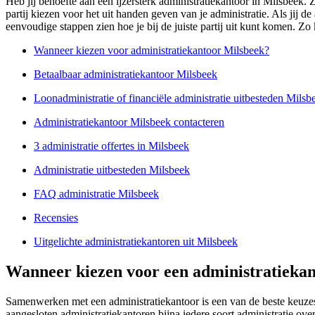
Heb jij behoefte aan een ijzersterk administratiekantoor in Milsbeek. 
partij kiezen voor het uit handen geven van je administratie. Als jij 
eenvoudige stappen zien hoe je bij de juiste partij uit kunt komen. Zo
Wanneer kiezen voor administratiekantoor Milsbeek?
Betaalbaar administratiekantoor Milsbeek
Loonadministratie of financiële administratie uitbesteden Milsb
Administratiekantoor Milsbeek contacteren
3 administratie offertes in Milsbeek
Administratie uitbesteden Milsbeek
FAQ administratie Milsbeek
Recensies
Uitgelichte administratiekantoren uit Milsbeek
Wanneer kiezen voor een administratiekan
Samenwerken met een administratiekantoor is een van de beste keuzes 
aangesloten administratiekantoren bijna iedere soort administratie o