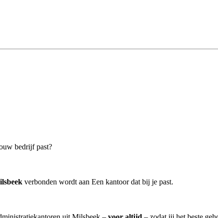
jouw bedrijf past?
ilsbeek
verbonden wordt aan Een kantoor dat bij je past.
administratiekantoren uit Milsbeek –
voor altijd
– zodat jij het beste ge