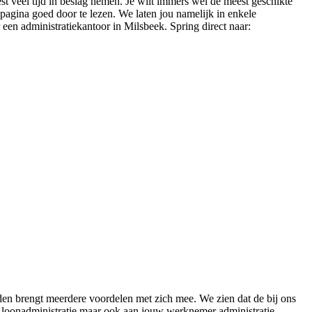
est veel tijd in beslag nemen. Je wilt immers wel de meest geschikte
e pagina goed door te lezen. We laten jou namelijk in enkele
 een administratiekantoor in Milsbeek. Spring direct naar:
eden brengt meerdere voordelen met zich mee. We zien dat de bij ons
e, loonadministratie maar ook aan jouw werknemer administratie.