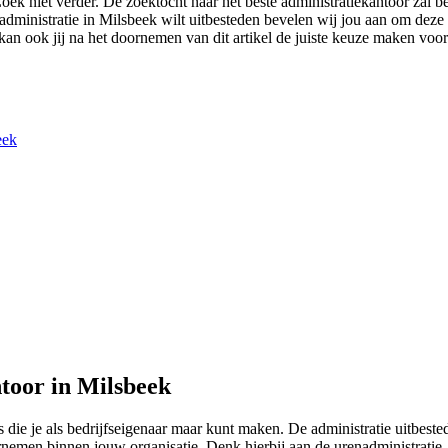
Zoek niet verder. De zoektocht naar het beste administratiekantoor zal b
de administratie in Milsbeek wilt uitbesteden bevelen wij jou aan om dez
 kan ook jij na het doornemen van dit artikel de juiste keuze maken voor
eek
toor in Milsbeek
die je als bedrijfseigenaar maar kunt maken. De administratie uitbest
vernemen binnen jouw organisatie. Denk hierbij aan de urenadministrati